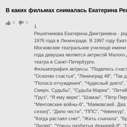
В каких фильмах снималась Екатерина Р
0
0
1
Решетникова Екатерина Дмитриевна - ро
1976 года в Ленинграде. В 1997 году Ека
Московское театральное училище имени 
года девушка является актрисой Малого
театра в Санкт-Петербурге.
Фильмография актрисы. "Поделись счас
"Осколки счастья", "Ленинград 48", "Так д
"Полоса отчуждения", "Чудесный докто",
Смерч. Судьбы", "Судьба Марии", "Литейн
"Груз", "Я ему верю", "Шаман", "Пётр Пе
"Ментовские войны-6", "Маяковский. Два 
сезон)", "Дело чести", "ППС", "Чевенгур",
"Когда растаял снег", "Жить сначала", "Б
"Дилер", "Улицы разбитых фонарей-9", "