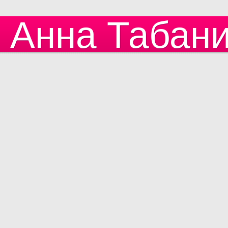
Анна Табан