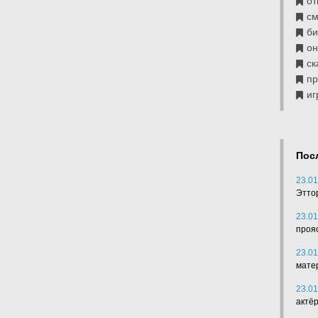
от
см
б
он
ск
п
иг
Пос
23.01
Этто
23.01
проя
23.01
мате
23.01
актё