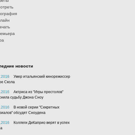
веты
отреть
иография
лайн
ачать
ремьера
ра
ледние новости
.2016
Умер итальянский кинорежиссер
ре Скола
.2016
Актриса из "Игры престолов"
снила судьбу Джона Сноу
.2016
В новой серии "Секретных
риалов" обсудят Сноудена
.2016
Коллеги ДиКаприо верят в успех
ра