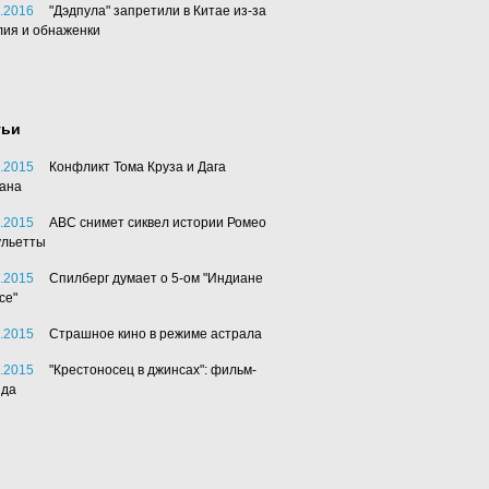
.2016
"Дэдпула" запретили в Китае из-за
лия и обнаженки
тьи
.2015
Конфликт Тома Круза и Дага
ана
.2015
АВС снимет сиквел истории Ромео
ульетты
.2015
Спилберг думает о 5-ом "Индиане
се"
.2015
Страшное кино в режиме астрала
.2015
"Крестоносец в джинсах": фильм-
нда