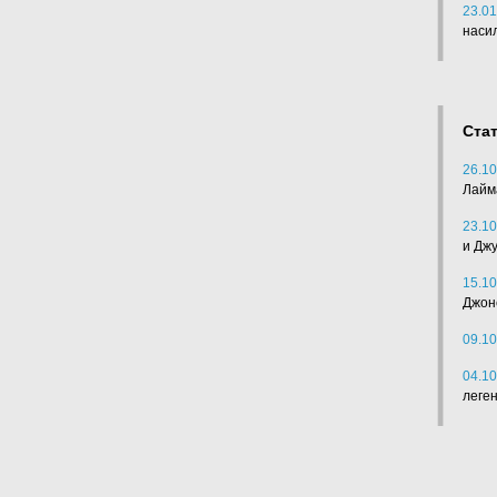
23.01
наси
Ста
26.10
Лайм
23.10
и Дж
15.10
Джон
09.10
04.10
леге