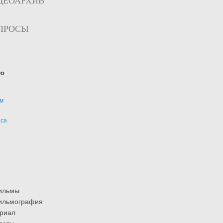
ДЕОАРХИВ
ПРОСЫ
ю
м
р
иса
ильмы
ильмография
риал