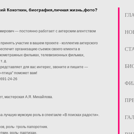
рий Кокоткин, биография,личная жизнь,фото?
ГЛ
мирович — постоянно работает с актерским агентством
НО
принять участие в вашем проекте - коллектив актерского
СТ
беспечит организацию съемок своего клиента в
кометражных фильмах, телевизионных фильмах,
. д.
БИ
представляет для вас интерес, звоните и пишите —
р-птица" поможет вам!
) 691-24-26
ФИ
ет, мастерская А.Я. Михайлова.
ПР
а лучшую мужскую роль в спектакле «В поисках радости».
ГА
ров, роль- троль папоротник.
откин, роль- партизан.