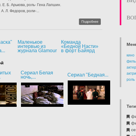
ВИ
. Е. Б. Арькова, роль- Гена Лапшин.
А. Л. Федоров, роли-...
ВО
Подробнее
аска"
Маленькое
Команда
Мен
интервью из
«Бедной Насти»
...
журнала Glamour
в форт Байярд
кино
филь
ой
акте
битых
Сериал Белая
актр
Сериал "Бедная...
.
ночь,...
роль
Теги
ф
ф
се