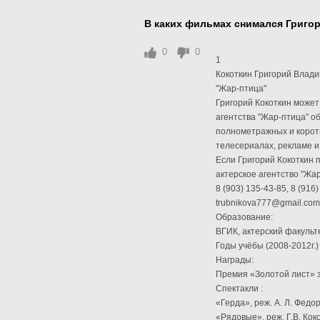
В каких фильмах снимался Григо
0
0
1
Кокоткин Григорий Влади
"Жар-птица"
Григорий Кокоткин может 
агентства "Жар-птица" о
полнометражных и корот
телесериалах, рекламе и т
Если Григорий Кокоткин 
актерское агентство "Жа
8 (903) 135-43-85, 8 (916
trubnikova777@gmail.com
Образование:
ВГИК, актерский факульт
Годы учёбы (2008-2012г.)
Награды:
Премия «Золотой лист» з
Спектакли :
«Герда», реж. А. Л. Федо
«Рядовые», реж. Г.В. Кок