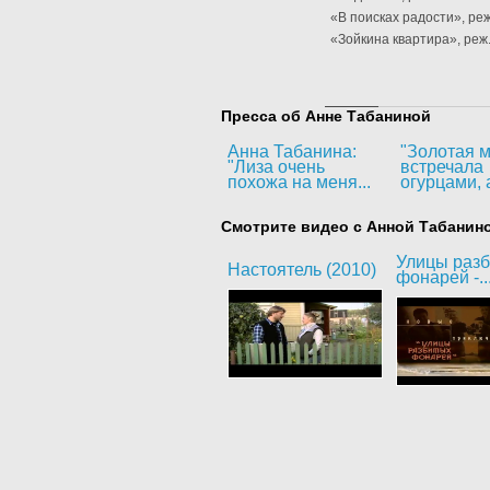
«В поисках радости», реж
«Зойкина квартира», реж. 
Пресса об Анне Табаниной
Анна Табанина:
"Золотая м
"Лиза очень
встречала
похожа на меня...
огурцами, а
Смотрите видео с Анной Табанин
Улицы раз
Настоятель (2010)
фонарей -..