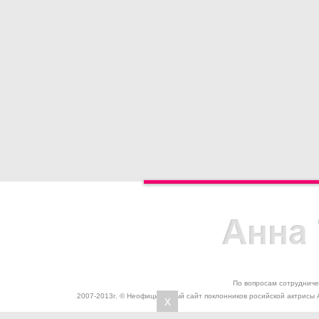
По вопросам сотрудниче
2007-2013г. © Неофициальный сайт поклонников росийской актрисы 
x