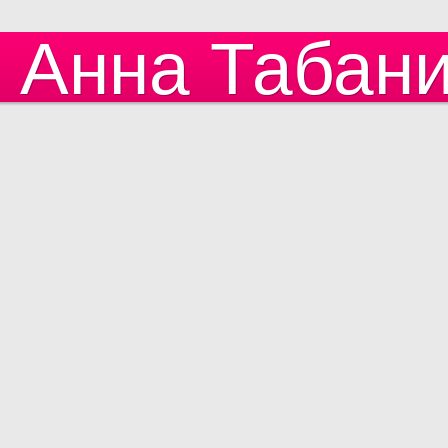
Анна Табан