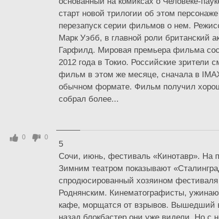
основанный на комиксах о Человеке-пау
старт новой трилогии об этом персонаж
перезапуск серии фильмов о нем. Режи
Марк Уэбб, в главной роли британский а
Гарфилд. Мировая премьера фильма сос
2012 года в Токио. Российские зрители с
фильм в этом же месяце, сначала в IMAX
обычном формате. Фильм получил хорош
собрал более...
0
0
5
Сочи, июнь, фестиваль «Кинотавр». На 
Зимним театром показывают «Сталингра
спродюсированный хозяином фестиваля
Роднянским. Кинематографисты, ужинаю
кафе, морщатся от взрывов. Вышедший 
назад блокбастер они уже видели. Но с 