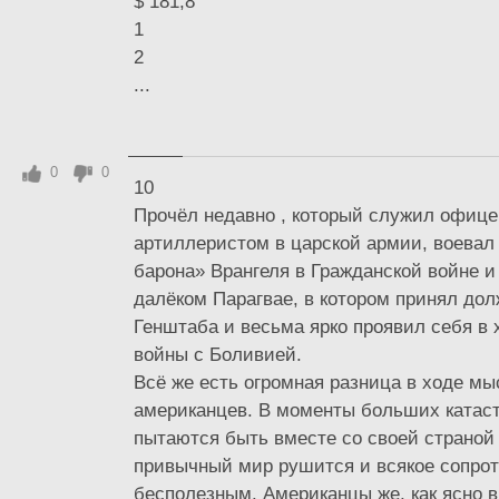
$ 181,8
1
2
...
0
0
10
Прочёл недавно , который служил офице
артиллеристом в царской армии, воевал 
барона» Врангеля в Гражданской войне и 
далёком Парагвае, в котором принял до
Генштаба и весьма ярко проявил себя в 
войны с Боливией.
Всё же есть огромная разница в ходе мы
американцев. В моменты больших катас
пытаются быть вместе со своей страной
привычный мир рушится и всякое сопро
бесполезным. Американцы же, как ясно в