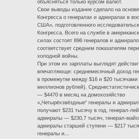
объясняться только курсом валют.
Свои выводы издание сделало на основе
Конгресса о генералах и адмиралах в в
США», подготовленного исследовательс
Конгресса. Всего на службе в американс
силах состоят 896 генералов и адмирало
соответствует средним показателям пер
холодной войны.
При этом их зарплаты выглядят действи
впечатляюще: среднемесячный доход ге
в промежутке между $16 и $20 тысячами (
миллионов рублей). Среднестатистичес
— $4470 в месяц на домохозяйство
«„Четырёхзвёздные“ генералы и адмирал
получают $231 тысячу в год, генерал-ле
адмиралы — $230,7 тысяч, генерал-майо
адмиралы старшей ступени — $217 тыся
генералы и...