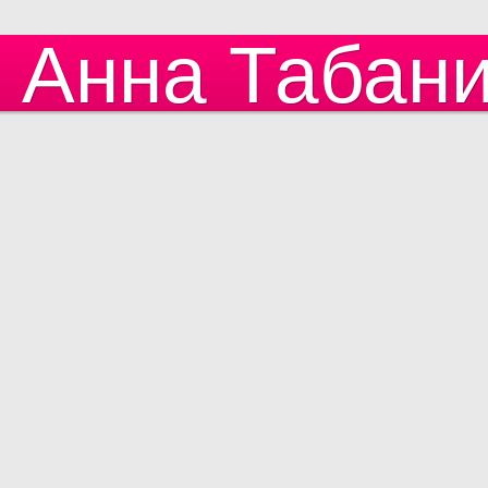
Анна Табан