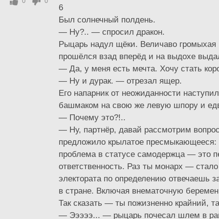
0
0
6
Был солнечный полдень.
— Ну?.. — спросил дракон.
Рыцарь надул щёки. Величаво громыхая
прошёлся взад вперёд и на выдохе выда
— Да, у меня есть мечта. Хочу стать кор
— Ну и дурак. — отрезал ящер.
Его напарник от неожиданности наступи
башмаком на свою же левую шпору и едв
— Почему это?!..
— Ну, партнёр, давай рассмотрим вопро
предложило крылатое пресмыкающееся:
проблема в статусе самодержца — это п
ответственность. Раз ты монарх — стало
электората по определению отвечаешь з
в стране. Включая внематочную беремен
Так сказать — ты пожизненно крайний, т
— Эээээ... — рыцарь почесал шлем в ра