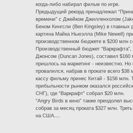
когда-либо набирал фильм по игре.
Предыдущий рекорд принадлежал “Принц
времени” с Джейком Джилленхолом (Jake 
Беном Кингсли (Ben Kingsley) в главных 
картина Майка Ньюэлла (Mike Newell) пр
производственном бюджете в $200 млн с
Производственный бюджет “Варкрафта”, 
Джонсом (Duncan Jones), составил $160 
пришлось на маркетинг - неизвестно. Н
провалился, набрав в прокате всего $38
кассу фильму принес Китай - $156 млн. 
прибыльности рынком оказался российск
СНГ), где “Варкрафт” собрал $20 млн.
“Angry Birds в кино” также преодолел выс
собрав за месяц проката $327 млн. Тре
на США....