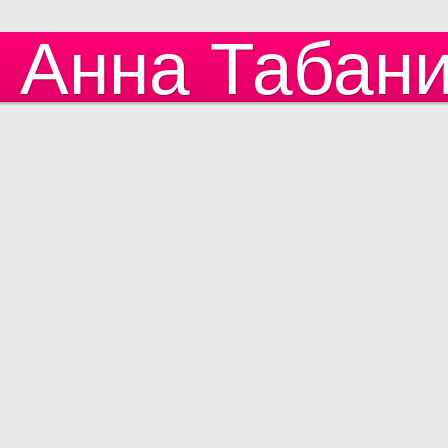
Анна Табан