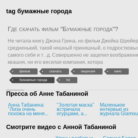
tag бумажные города
Где скачать фильм "Бумажные города"?
Не читала книгу Джона Грина, но фильм Джейка Шрейе
средненький, такой няшный приняшный, о подростковых
самого себя и т . д. Совершенно не зацепил воображени
квашня, ни его веселая компания, котора
фильм
скачать
лицензия
кино
бумажные города
hd
Пресса об Анне Табаниной
Анна Табанина:
"Золотая маска"
Маленькое
"Лиза очень
встречала
интервью из
похожа на меня...
огурцами, а...
журнала Glamou
Смотрите видео с Анной Табаниной