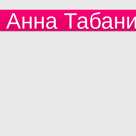
Анна Табан