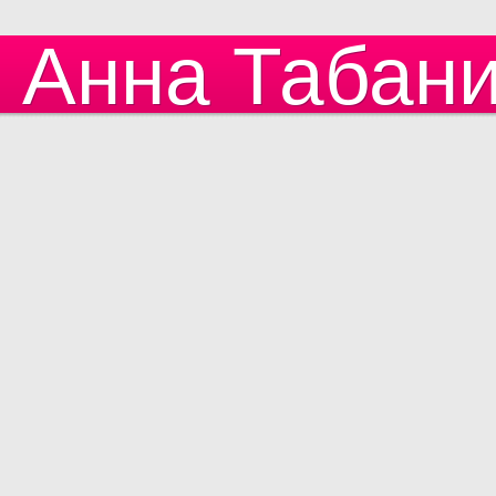
Анна Табан