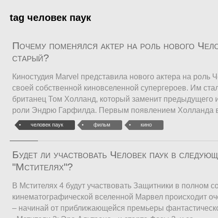
tag человек паук
Почему поменялся актер на роль нового Чело
старый?
Киностудия Marvel представила нового актера на роль Ч
своей собственной киновселенной супергероев. Им стал
британец Том Холланд, который заменит предыдущего 
роли Эндрю Гарфилда. Первым появлением Холланда в
человек паук
фильм
кино
Будет ли участвовать Человек паук в следую
"Мстителях"?
В Мстителях 4 будут участвовать Защитники в полном с
кинематографической вселенной Марвел происходит оч
– начинай от приближающейся премьеры фантастическо