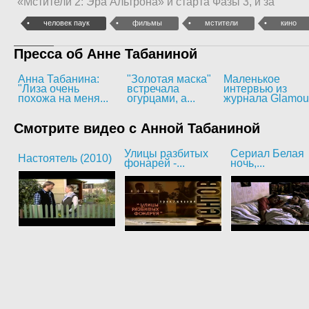
«Мстители 2: Эра Альтрона» и старта Фазы 3, и за
человек паук
фильмы
мстители
кино
Пресса об Анне Табаниной
Анна Табанина:
"Золотая маска"
Маленькое
"Лиза очень
встречала
интервью из
похожа на меня...
огурцами, а...
журнала Glamou
Смотрите видео с Анной Табаниной
Улицы разбитых
Сериал Белая
Настоятель (2010)
фонарей -...
ночь,...