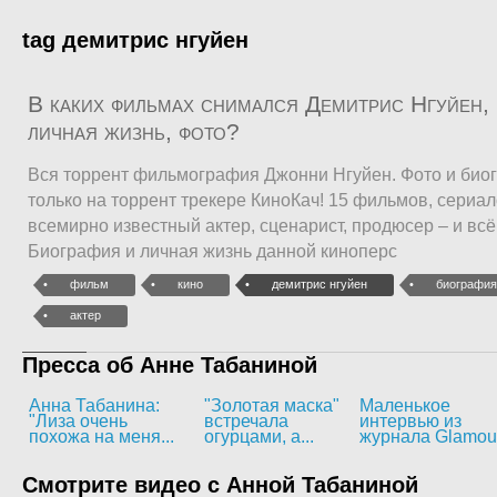
tag демитрис нгуйен
В каких фильмах снимался Демитрис Нгуйен, 
личная жизнь, фото?
Вся торрент фильмография Джонни Нгуйен. Фото и био
только на торрент трекере КиноКач! 15 фильмов, сериа
всемирно известный актер, сценарист, продюсер – и всё
Биография и личная жизнь данной киноперс
фильм
кино
демитрис нгуйен
биография
актер
Пресса об Анне Табаниной
Анна Табанина:
"Золотая маска"
Маленькое
"Лиза очень
встречала
интервью из
похожа на меня...
огурцами, а...
журнала Glamou
Смотрите видео с Анной Табаниной