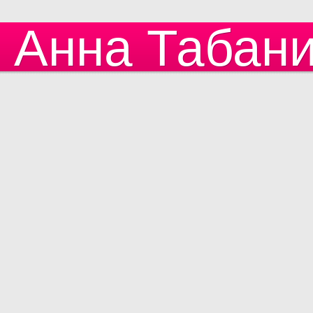
Анна Табан