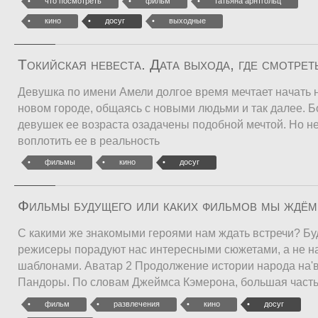
что посмотреть
фильм
татьяна арнтгольц
кино
досуг
выходные
Токийская невеста. Дата выхода, где смотрет
Девушка по имени Амели долгое время мечтает начать 
новом городе, общаясь с новыми людьми и так далее. 
девушек ее возраста озадачены подобной мечтой. Но не
воплотить ее в реальность
фильмы
кино
досуг
Фильмы будущего или каких фильмов мы ждём
С какими же знакомыми героями нам ждать встречи? Бу
режисеры порадуют нас интересными сюжетами, а не 
шаблонами. Аватар 2 Продолжение истории народа на'в
Пандоры. По словам Джеймса Кэмерона, большая часть
фильм
развлечения
кино
досуг