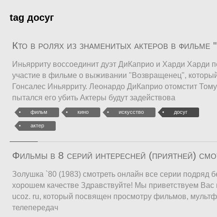
tag досуг
Кто в ролях из знаменитых актеров в фильме
Иньярриту воссоединит дуэт ДиКаприо и Харди Харди п
участие в фильме о выживании "Возвращенец", которы
Гонсалес Иньярриту. Леонардо ДиКаприо отомстит Тому Х
пытался его убить Актеры будут задействова
фильм
кино
искусство
досуг
актер
Фильмы в 8 серий интересней (приятней) смо
Золушка `80 (1983) смотреть онлайн все серии подряд б
хорошем качестве Здравствуйте! Мы приветствуем Вас на
ucoz. ru, который посвящен просмотру фильмов, мультф
телепередач