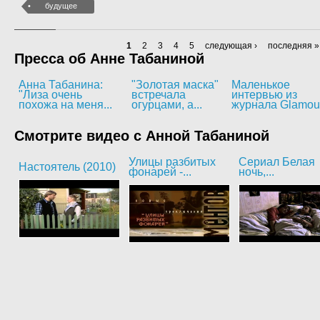
будущее
1
2
3
4
5
следующая ›
последняя »
Пресса об Анне Табаниной
Анна Табанина:
"Золотая маска"
Маленькое
"Лиза очень
встречала
интервью из
похожа на меня...
огурцами, а...
журнала Glamou
Смотрите видео с Анной Табаниной
Улицы разбитых
Сериал Белая
Настоятель (2010)
фонарей -...
ночь,...