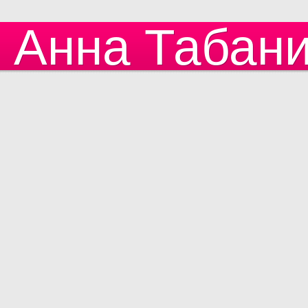
Анна Табан