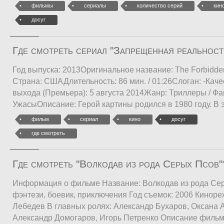
фильмы
сериалы
количество серий
кин
досуг
Где смотреть сериал "Запрещенная реальност
Год выпуска: 2013Оригинальное название: The Forbidde
Страна: СШАДлительность: 86 мин. / 01:26Слоган: -Кач
выхода (Премьера): 5 августа 2014Жанр: Триллеры / Фан
УжасыОписание: Герой картины родился в 1980 году. В 
фильм
сериал
кино
досуг
где смотреть
Где смотреть "Волкодав из рода Серых Псов"
Информация о фильме Название: Волкодав из рода Се
фэнтези, боевик, приключения Год съемок: 2006 Киноре
Лебедев В главных ролях: Александр Бухаров, Оксана 
Александр Домогаров, Игорь Петренко Описание филь