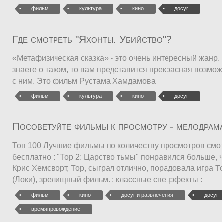
фильм
культура
кино
досуг
Где смотреть "Яхонты. Убийство"?
«Метафизическая сказка» - это очень интересный жанр.
знаете о таком, то вам представится прекрасная возмо
с ним. Это фильм Рустама Хамдамова
фильм
культура
кино
досуг
Посоветуйте фильмы к просмотру - мелодрам
Топ 100 Лучшие фильмы по количеству просмотров смо
бесплатно : "Тор 2: Царство тьмы" понравился больше, 
Крис Хемсворт, Тор, сыграл отлично, порадовала игра 
(Локи), зрелищный фильм. : классные спецэфекты :
фильм
кино
досуг и развлечения
досуг
времяпровождение