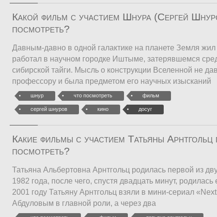
Какой фильм с участием Шнура (Сергей Шнур
посмотреть?
Давным-давно в одной галактике на планете Земля жил
работал в научном городке Иштыме, затерявшемся сре
сибирской тайги. Мысль о конструкции Вселенной не да
профессору и была предметом его научных изысканий
шнур
что посмотреть
фильм
сергей шнуров
кино
досуг
Какие фильмы с участием Татьяны Арнтгольц
посмотреть?
Татьяна Альбертовна Арнтгольц родилась первой из дву
1982 года, после чего, спустя двадцать минут, родилась 
2001 году Татьяну Арнтгольц взяли в мини-сериал «Nex
Абдуловым в главной роли, а через два