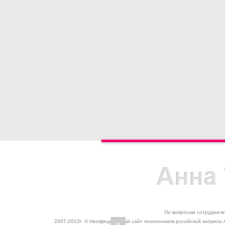
По вопросам сотрудниче
2007-2013г. © Неофициальный сайт поклонников росийской актрисы 
x