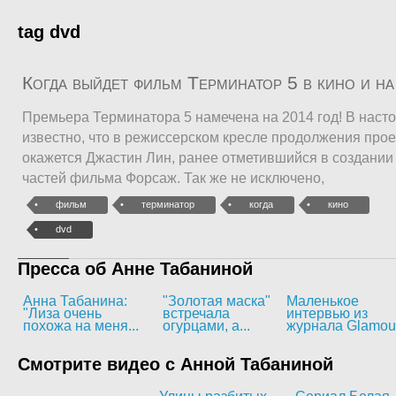
tag dvd
Когда выйдет фильм Терминатор 5 в кино и н
Премьера Терминатора 5 намечена на 2014 год! В наст
известно, что в режиссерском кресле продолжения прое
окажется Джастин Лин, ранее отметившийся в создании
частей фильма Форсаж. Так же не исключено,
фильм
терминатор
когда
кино
dvd
Пресса об Анне Табаниной
Анна Табанина:
"Золотая маска"
Маленькое
"Лиза очень
встречала
интервью из
похожа на меня...
огурцами, а...
журнала Glamou
Смотрите видео с Анной Табаниной