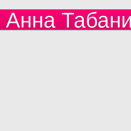
Анна Табан