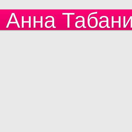
Анна Табан