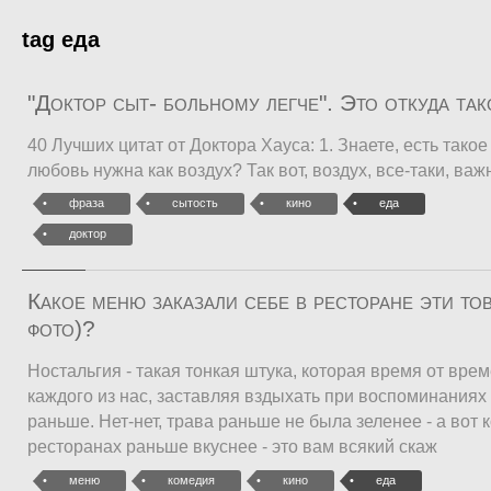
tag еда
"Доктор сыт- больному легче". Это откуда та
40 Лучших цитат от Доктора Хауса: 1. Знаете, есть тако
любовь нужна как воздух? Так вот, воздух, все-таки, важ
фраза
сытость
кино
еда
доктор
Какое меню заказали себе в ресторане эти то
фото)?
Ностальгия - такая тонкая штука, которая время от вре
каждого из нас, заставляя вздыхать при воспоминаниях 
раньше. Нет-нет, трава раньше не была зеленее - а вот 
ресторанах раньше вкуснее - это вам всякий скаж
меню
комедия
кино
еда