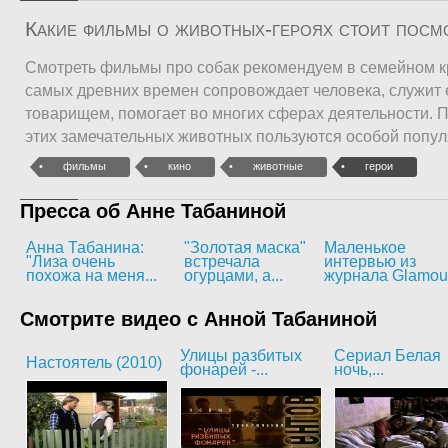
Какие фильмы о животных-героях стоит посм
Смотреть фильмы про собак рекомендуем в семейном кр
самых древних времен сопровождает человека, служит
товарищем, помогает во многих сферах деятельности. 
этих замечательных животных пользуются особой попу
фильмы
кино
животные
герои
Пресса об Анне Табаниной
Анна Табанина:
"Золотая маска"
Маленькое
"Лиза очень
встречала
интервью из
похожа на меня...
огурцами, а...
журнала Glamou
Смотрите видео с Анной Табаниной
Улицы разбитых
Сериал Белая
Настоятель (2010)
фонарей -...
ночь,...