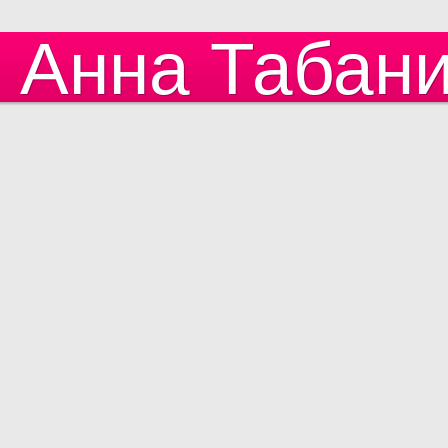
Анна Табан