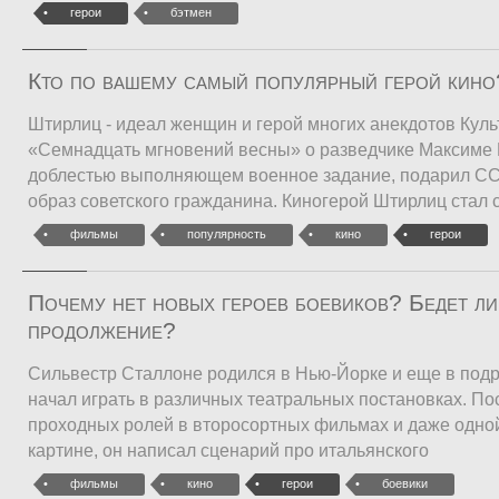
герои
бэтмен
Кто по вашему самый популярный герой кино
Штирлиц - идеал женщин и герой многих анекдотов Кул
«Семнадцать мгновений весны» о разведчике Максиме 
доблестью выполняющем военное задание, подарил С
образ советского гражданина. Киногерой Штирлиц стал 
фильмы
популярность
кино
герои
Почему нет новых героев боевиков? Бедет л
продолжение?
Сильвестр Сталлоне родился в Нью-Йорке и еще в подр
начал играть в различных театральных постановках. По
проходных ролей в второсортных фильмах и даже одно
картине, он написал сценарий про итальянского
фильмы
кино
герои
боевики