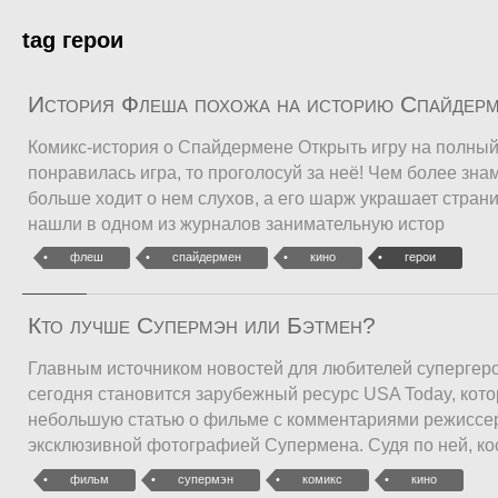
tag герои
История Флеша похожа на историю Спайдер
Комикс-история о Спайдермене Открыть игру на полный
понравилась игра, то проголосуй за неё! Чем более зна
больше ходит о нем слухов, а его шарж украшает стран
нашли в одном из журналов занимательную истор
флеш
спайдермен
кино
герои
Кто лучше Супермэн или Бэтмен?
Главным источником новостей для любителей супергер
сегодня становится зарубежный ресурс USA Today, ко
небольшую статью о фильме с комментариями режиссе
эксклюзивной фотографией Супермена. Судя по ней, ко
фильм
супермэн
комикс
кино