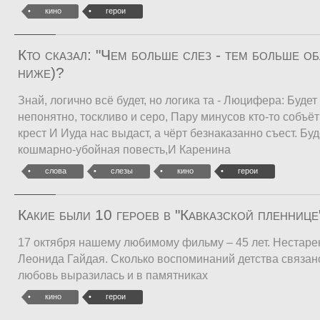
кино
герои
Кто сказал: "Чем больше слез - тем больше обл
ниже)?
Знай, логично всё будет, но логика та - Люцифера: Будет
непонятно, тоскливо и серо, Пару минусов кто-то собъё
крест И Иуда нас выдаст, а чёрт безнаказанно съест. Буд
кошмарно-убойная повесть,И Каренина
слова
слезы
кино
герои
Какие были 10 героев в "Кавказской пленнице
17 октября нашему любимому фильму – 45 лет. Нестар
Леонида Гайдая. Сколько воспоминаний детства связан
любовь выразилась и в памятниках
кино
герои