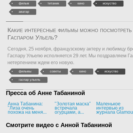
фильм
титаник
кино
искуство
аватар
Какие интересные фильмы можно посмотреть 
Гаспаром Ульель?
Сегодня, 25 ноября, французскому актеру и любимцу б
Гаспару Ульелю исполняется 29 лет. Мы поздравляем Га
нетерпением ждем его новую.
фильмы
советы
кино
искуство
гаспар ульель
Пресса об Анне Табаниной
Анна Табанина:
"Золотая маска"
Маленькое
"Лиза очень
встречала
интервью из
похожа на меня...
огурцами, а...
журнала Glamou
Смотрите видео с Анной Табаниной