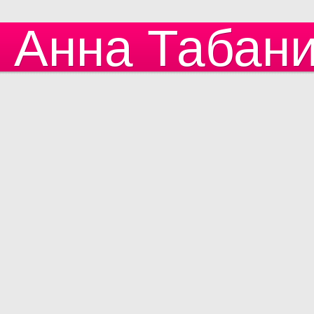
Анна Табан