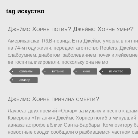
tag искуство
Джеймс Хорне погиб? Джеймс Хорне умер?
Американская R&В-певица Етта Джеймс умерла в пятни
на 74-м году жизни, передает агентство Reuters. Джейм
слабоумием, диабетом, заболеванием почек и лейкемией
ее госпитализировали, поскольку она не мо
фильмы
титаник
кино
искуство
аватар
Джеймс Хорне причина смерти?
Лауреат двух премий «Оскар» за музыку и песню к дра
Кэмерона «Титаник» Джеймс Хорнер погиб в минувший 
авиакатастрофе вблизи Санта-Барбары. Композитору б
новостные сводки сообщали о разбившемся частном са