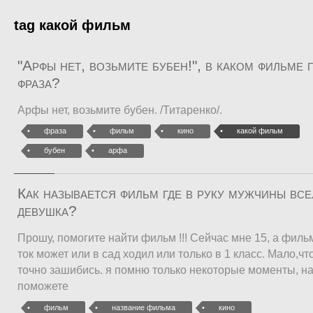
tag какой фильм
"Арфы нет, возьмите бубен!", в каком фильме 
фраза?
Арфы нет, возьмите бубен. /Титаренко/.
фраза
фильм
кино
какой фильм
бубен
арфа
Как называется фильм где в руку мужчины вс
девушка?
Прошу, помогите найти фильм !!! Сейчас мне 15, а филь
ток может или в сад ходил или только в 1 класс. Мало,ч
точно зашибись. я помню только некоторые моменты, н
поможете
фильм
название фильма
кино