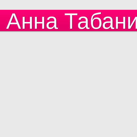
Анна Табан