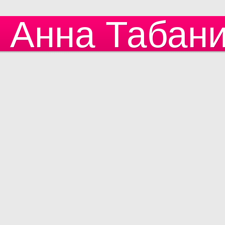
Анна Табан