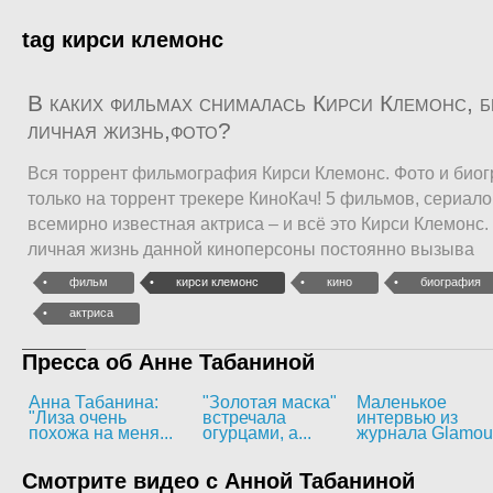
tag кирси клемонс
В каких фильмах снималась Кирси Клемонс, б
личная жизнь,фото?
Вся торрент фильмография Кирси Клемонс. Фото и био
только на торрент трекере КиноКач! 5 фильмов, сериал
всемирно известная актриса – и всё это Кирси Клемонс
личная жизнь данной киноперсоны постоянно вызыва
фильм
кирси клемонс
кино
биография
актриса
Пресса об Анне Табаниной
Анна Табанина:
"Золотая маска"
Маленькое
"Лиза очень
встречала
интервью из
похожа на меня...
огурцами, а...
журнала Glamou
Смотрите видео с Анной Табаниной