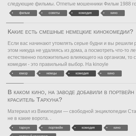
следующие фильмы. Отпетые мошенники Фильм 1988 го
фильм
советы
комедия
кино
Какие есть смешные немецкие кинокомедии?
Если вас начинают утомлять серые будни и вы решили 
этом никуда не удаляясь из дома, а посмотреть что-то ле
естественно положительно влияющего на организм, то
комедии - это правильный выбор. На kinoyle
юмор
немцы
комедия
кино
В каком кино, на заводе добавили в портвейн
краситель Тархуна?
Материал из Википедии — свободной энциклопедии Стат
не в какие ворота. .
тархун
портвейн
комедия
кино
зеленый краситель