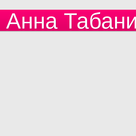
Анна Табан