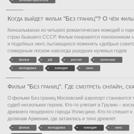
Когда выйдет фильм "Без границ"? О чём фил
Киноальманах из четырех романтических комедий о пар
стран бывшего СССР. Фильм понравится поклонникам 
и подобных лент, пытающихся поженить «добрые советс
гламурным лоском навсегда ушедших нулевых годов
фильм
рф
россия
премьера
мелодрама
комедия
кино
Фильм "Без границ". Где смотреть онлайн, ск
О фильме Без границ Московский аэропорт становится 
судеб нескольких героев. Кто-то улетает в Грузию – во
древнего пещерного города Уплисцихе. Кто-то спешит 
долинам Армении, где затаилась и тихо дремлет
фильм
мелодрама
комедия
кино