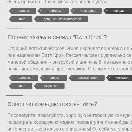
очень нравится. Такая жизнь её вполне устра
фильм
трейлеры
премьера
комедия
кино
девушка без комплексов
Почему закрыли сериал "Батл Крик"?
Старший детектив Рассел Эгнев охраняет порядок в не
под названием Батл Крик. Рассел человек с довольно с
манерой общения – он грубый и циничный, но именно эт
помогают ему ловить преступников. Он, вместе со своей
фильмы
сериал
развлечения
комедия
кино
закрытие
Хорошую комедию посоветуйте?
Посоветуйте, пожалуйста, хорошую интересную комеди
посмотреть хорошую комедию, посоветуйте что-нибудь 
интересное, желательно с описанием! От себя могу пор