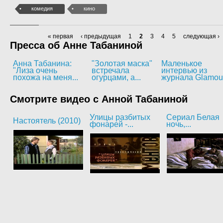
комедия
кино
« первая
‹ предыдущая
1
2
3
4
5
следующая ›
Пресса об Анне Табаниной
Анна Табанина:
"Золотая маска"
Маленькое
"Лиза очень
встречала
интервью из
похожа на меня...
огурцами, а...
журнала Glamou
Смотрите видео с Анной Табаниной
Улицы разбитых
Сериал Белая
Настоятель (2010)
фонарей -...
ночь,...