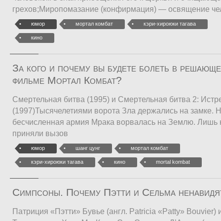
грехов;Миропомазание (конфирмация) — освящение че
юмор
мортал комбат
кэри-хироюки тагава
кино
За кого и почему вы будете болеть в решающе
фильме Мортал Комбат?
Смертельная битва (1995) и Смертельная битва 2: Ист
(1997)Тысячелетиями ворота Зла держались на замке. Но
бесчисленная армия Мрака ворвалась на Землю. Лишь 
приняли вызов
юмор
шанг цунг
мортал комбат
кэри-хироюки тагава
кино
mortal kombat
Симпсоны. Почему Пэтти и Сельма ненавидя
Патриция «Пэтти» Бувье (англ. Patricia «Patty» Bouvier)