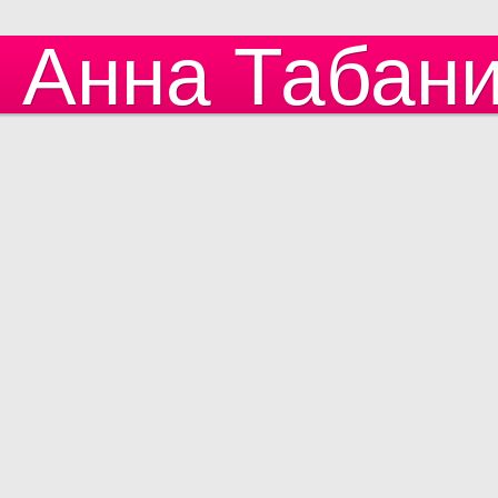
Анна Табан