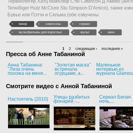
Тервиллигер Хатц МакКлюр Стю Симпсон Д’Амико (англ.
Terwilliger Hutz McClure Stu Simpson D'Amico), также из
Бувье или Пэтти и Сельма (обе озвучены
юмор
симпсоны
сериал
мультфильмы для взрослых
мульт
кино
1
2
следующая ›
последняя »
Пресса об Анне Табаниной
Анна Табанина:
"Золотая маска"
Маленькое
"Лиза очень
встречала
интервью из
похожа на меня...
огурцами, а...
журнала Glamou
Смотрите видео с Анной Табаниной
Улицы разбитых
Сериал Белая
Настоятель (2010)
фонарей -...
ночь,...