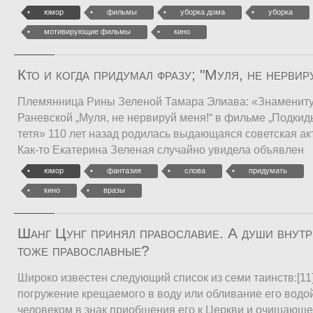
юмор
фильмы
уборка дома
уборка
мотивирующие фильмы
кино
Кто и когда придумал фразу; "Муля, не нервир
Племянница Рины Зеленой Тамара Элиава: «Знаменит
Раневской „Муля, не нервируй меня!“ в фильме „Подки
тетя» 110 лет назад родилась выдающаяся советская а
Как-то Екатерина Зеленая случайно увидела объявлен
юмор
фантазия
слова
придумать
кино
вразы
Шанг Цунг принял православие. А души внутр
тоже православные?
Широко известен следующий список из семи таинств:[1
погружение крещаемого в воду или обливание его водо
человеком в знак приобщения его к Церкви и очищающе