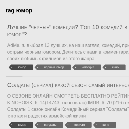
tag юмор
Лучшие "черные" комедии? Топ 10 комедий в
юмор"?
AdMe. ru выбрал 13 лучших, на наш взгляд, комедий, п
острым черным юмором. Делитесь с нами в комментари
своих любимых фильмов из этого жанра
юмор
черный юмор
комедия
кино
Солдаты (сериал) какой сезон самый интере
О СЕЗОНЕ ОНЛАЙН СМОТРЕТЬ БЕСПЛАТНО РЕЙТИН
KINOPOISK: 6. 14(14743 голосовало) IMDB: 6. 70 (216 г
Солдаты 1 сезон онлайн Комедийный сериал "Солдаты"
тяготах и радостях армейской жизни
юмор
солдаты
сериал
кино