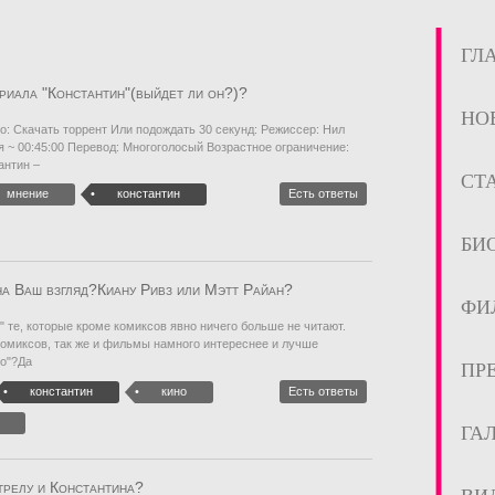
ГЛ
риала "Константин"(выйдет ли он?)?
НО
о: Скачать торрент Или подождать 30 секунд: Режиссер: Нил
 ~ 00:45:00 Перевод: Многоголосый Возрастное ограничение:
антин –
СТ
мнение
константин
Есть ответы
БИ
на Ваш взгляд?Киану Ривз или Мэтт Райан?
ФИ
т" те, которые кроме комиксов явно ничего больше не читают.
комиксов, так же и фильмы намного интереснее и лучше
но"?Да
ПР
константин
кино
Есть ответы
ГА
трелу и Константина?