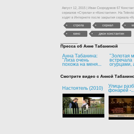
Август 12, 2015 | Иван Скородумов 67 Конста
сериалов «Стрела» и «Константин». На Televisi
ходят в Интернете после закрытия сериала «К
стрела
сериал
м
кино
джон константин
Пресса об Анне Табаниной
Анна Табанина:
"Золотая м
"Лиза очень
встречала
похожа на меня...
огурцами, а
Смотрите видео с Анной Табанин
Улицы раз
Настоятель (2010)
фонарей -..