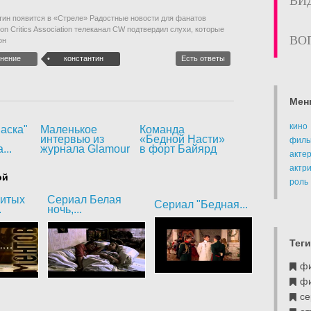
ВИ
нтин появится в «Стреле» Радостные новости для фанатов
on Critics Association телеканал CW подтвердил слухи, которые
ВО
он
нение
константин
Есть ответы
Мен
кино
аска"
Маленькое
Команда
интервью из
«Бедной Насти»
филь
...
журнала Glamour
в форт Байярд
акте
актр
ой
роль
битых
Сериал Белая
Сериал "Бедная...
.
ночь,...
Теги
ф
ф
се