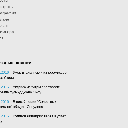
веты
отреть
иография
лайн
ачать
ремьера
ра
ледние новости
.2016
Умер итальянский кинорежиссер
ре Скола
.2016
Актриса из "Игры престолов"
снила судьбу Джона Сноу
.2016
В новой серии "Секретных
риалов" обсудят Сноудена
.2016
Коллеги ДиКаприо верят в успех
ра