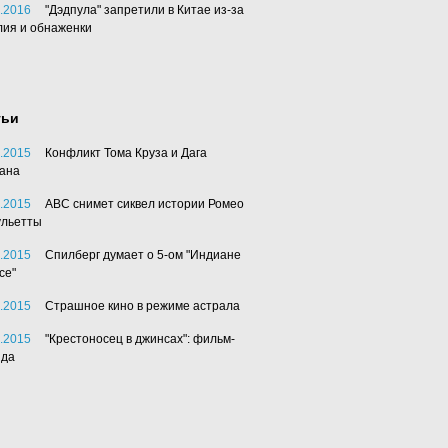
.2016
"Дэдпула" запретили в Китае из-за
лия и обнаженки
тьи
.2015
Конфликт Тома Круза и Дага
ана
.2015
АВС снимет сиквел истории Ромео
ульетты
.2015
Спилберг думает о 5-ом "Индиане
се"
.2015
Страшное кино в режиме астрала
.2015
"Крестоносец в джинсах": фильм-
нда