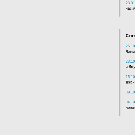
23.01
наси
Ста
26.10
Лайм
23.10
и Дж
15.10
Джон
09.10
04.10
леге