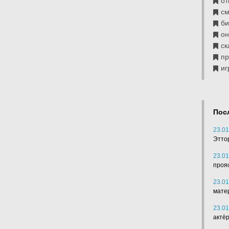
от
см
б
он
ск
п
иг
Пос
23.01
Этто
23.01
проя
23.01
мате
23.01
актё