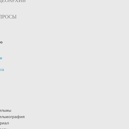
ДЕОАРХИВ
ПРОСЫ
ю
м
р
иса
ильмы
ильмография
риал