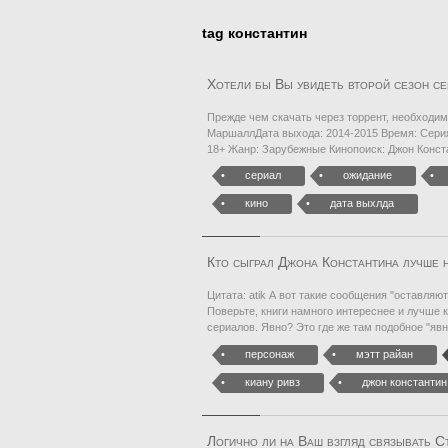
tag константин
Хотели бы Вы увидеть второй сезон се
Прежде чем скачать через торрент, необходим
МаршаллДата выхода: 2014-2015 Время: Серия
18+ Жанр: Зарубежные Кинопоиск: Джон Конст
сериал
ожидание
кино
дата выхлда
Кто сыграл Джона Константина лучше 
Цитата: atik А вот такие сообщения "оставляю
Поверьте, книги намного интереснее и лучше 
сериалов. Явно? Это где же там подобное "яв
персонаж
мэтт райан
киану ривз
джон константин
Логично ли на Ваш взгляд связывать С