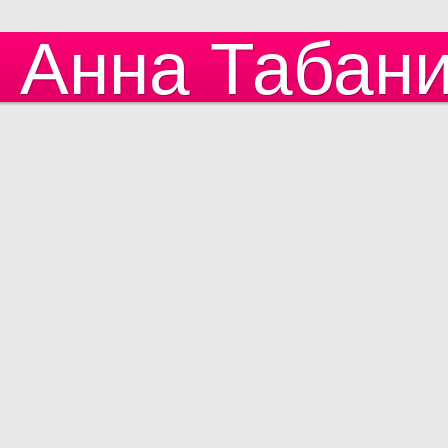
Анна Табан