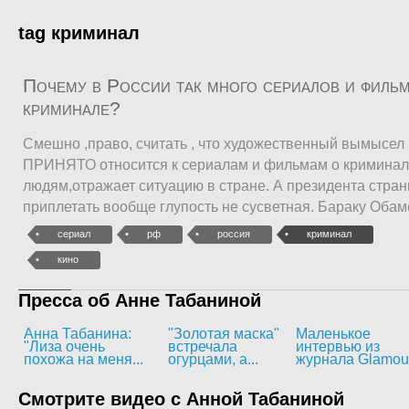
tag криминал
Почему в России так много сериалов и филь
криминале?
Смешно ,право, считать , что художественный вымысел ,
ПРИНЯТО относится к сериалам и фильмам о кримина
людям,отражает ситуацию в стране. А президента стран
приплетать вообще глупость не сусветная. Бараку Обаме
сериал
рф
россия
криминал
кино
Пресса об Анне Табаниной
Анна Табанина:
"Золотая маска"
Маленькое
"Лиза очень
встречала
интервью из
похожа на меня...
огурцами, а...
журнала Glamou
Смотрите видео с Анной Табаниной