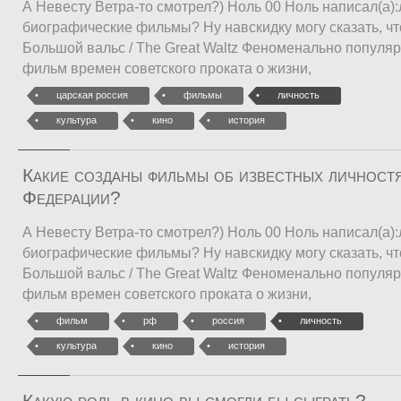
А Невесту Ветра-то смотрел?) Ноль 00 Ноль написал(а)
биографические фильмы? Ну навскидку могу сказать, ч
Большой вальс / The Great Waltz Феноменально популя
фильм времен советского проката о жизни,
царская россия
фильмы
личность
культура
кино
история
Какие созданы фильмы об известных личност
Федерации?
А Невесту Ветра-то смотрел?) Ноль 00 Ноль написал(а)
биографические фильмы? Ну навскидку могу сказать, ч
Большой вальс / The Great Waltz Феноменально популя
фильм времен советского проката о жизни,
фильм
рф
россия
личность
культура
кино
история
Какую роль в кино вы смогли бы сыграть?