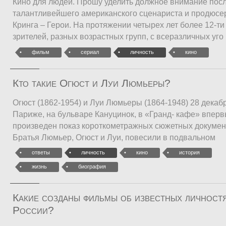
Кино для людей. Прошу уделить должное внимание пос
талантливейшего американского сценариста и продюсе
Кринга – Герои. На протяжении четырех лет более 12-т
зрителей, разных возрастных групп, с всеразличных уго
фильм
сериал
личность
кино
Кто такие Огюст и Луи Люмьеры?
Огюст (1862-1954) и Луи Люмьеры (1864-1948) 28 декабр
Париже, на бульваре Кануцинок, в «Гранд- кафе» впер
произведен показ короткометражных сюжетных докуме
Братья Люмьер, Огюст и Луи, повесили в подвальном
ответы
личность
кино
история
жизнь
биография
Какие созданы фильмы об известных личност
России?