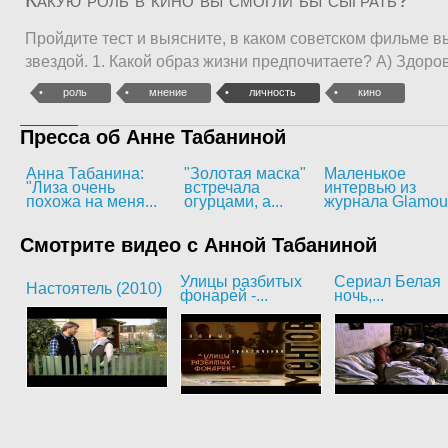
Пройдите тест и выясните, в каком советском фильме в
звездой. 1. Какой образ жизни предпочитаете? А) Здор
роль
мнение
личность
кино
Пресса об Анне Табаниной
Анна Табанина:
"Золотая маска"
Маленькое
"Лиза очень
встречала
интервью из
похожа на меня...
огурцами, а...
журнала Glamou
Смотрите видео с Анной Табаниной
Улицы разбитых
Сериал Белая
Настоятель (2010)
фонарей -...
ночь,...