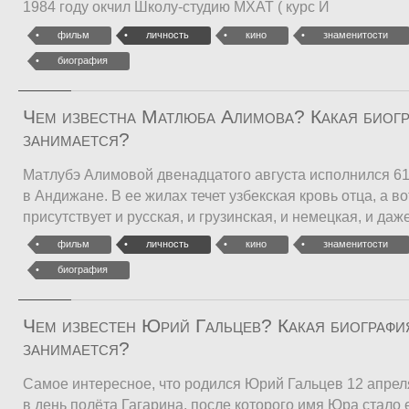
1984 году окчил Школу-студию МХАТ ( курс И
фильм
личность
кино
знаменитости
биография
Чем известна Матлюба Алимова? Какая биог
занимается?
Матлубэ Алимовой двенадцатого августа исполнился 61
в Андижане. В ее жилах течет узбекская кровь отца, а в
присутствует и русская, и грузинская, и немецкая, и даж
фильм
личность
кино
знаменитости
биография
Чем известен Юрий Гальцев? Какая биограф
занимается?
Самое интересное, что родился Юрий Гальцев 12 апреля 
в день полёта Гагарина, после которого имя Юра стало