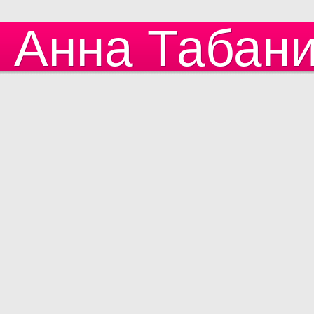
Анна Табан