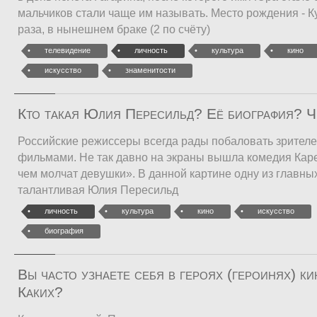
мальчиков стали чаще им называть. Место рождения - К
раза, в нынешнем браке (2 по счёту)
телевидение
личность
культура
кино
искусство
знаменитости
Кто такая Юлия Пересильд? Её биография? 
Российские режиссеры всегда рады побаловать зрител
фильмами. Не так давно на экраны вышла комедия Кар
чем молчат девушки». В данной картине одну из главны
талантливая Юлия Пересильд
личность
культура
кино
искусство
биография
Вы часто узнаете себя в героях (героинях) к
Каких?