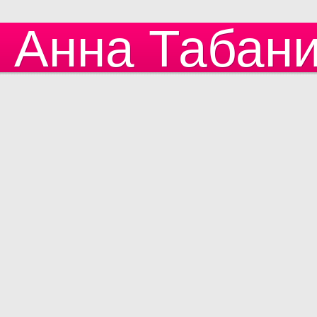
Анна Табан