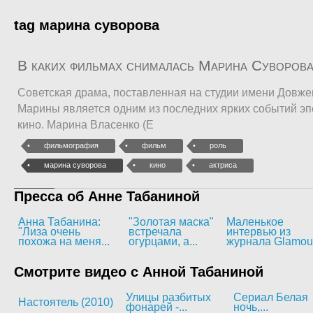
tag марина суворова
В каких фильмах снималась Марина Суворов
Советская драма, поставленная на студии имени Довже
Марины является одним из последних ярких событий эп
кино. Марина Власенко (Е
фильмография
фильм
роль
марина суворова
кино
актриса
Пресса об Анне Табаниной
Анна Табанина:
"Золотая маска"
Маленькое
"Лиза очень
встречала
интервью из
похожа на меня...
огурцами, а...
журнала Glamou
Смотрите видео с Анной Табаниной
Улицы разбитых
Сериал Белая
Настоятель (2010)
фонарей -...
ночь,...