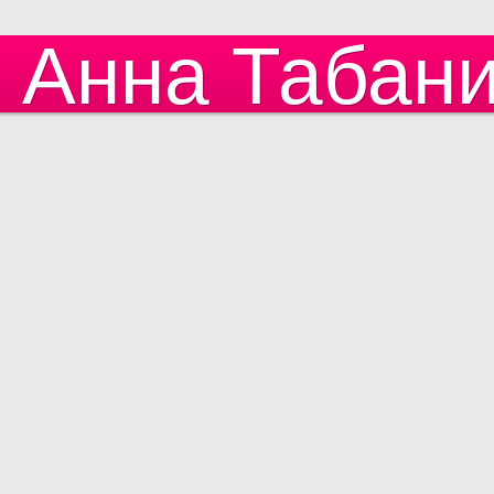
Анна Табан