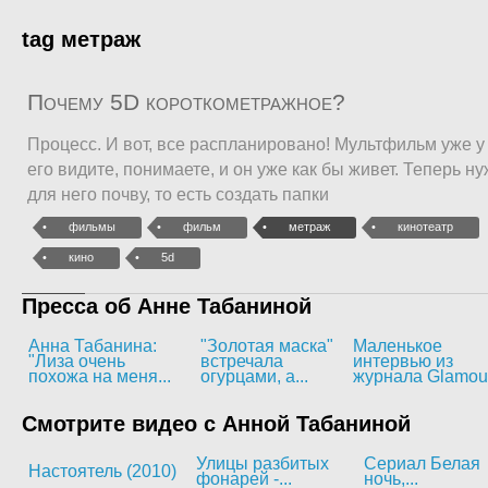
tag метраж
Почему 5D короткометражное?
Процесс. И вот, все распланировано! Мультфильм уже у 
его видите, понимаете, и он уже как бы живет. Теперь н
для него почву, то есть создать папки
фильмы
фильм
метраж
кинотеатр
кино
5d
Пресса об Анне Табаниной
Анна Табанина:
"Золотая маска"
Маленькое
"Лиза очень
встречала
интервью из
похожа на меня...
огурцами, а...
журнала Glamou
Смотрите видео с Анной Табаниной
Улицы разбитых
Сериал Белая
Настоятель (2010)
фонарей -...
ночь,...