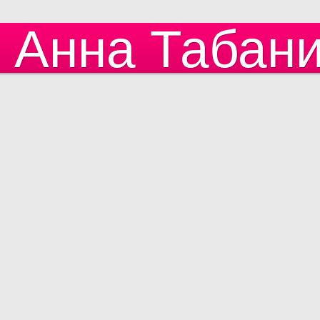
Анна Табан