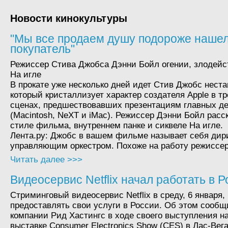
Новости кинокультуры
"Мы все продаем душу подороже наше
покупатель"
Режиссер Стива Джобса Дэнни Бойл огении, злодей
На игле
В прокате уже несколько дней идет Стив Джобс нест
который кристаллизует характер создателя Apple в т
сценах, предшествовавших презентациям главных д
(Macintosh, NeXT и iMac). Режиссер Дэнни Бойл расс
стиле фильма, внутреннем панке и сиквеле На игле.
Лента.ру: Джобс в вашем фильме называет себя дир
управляющим оркестром. Похоже на работу режиссер
Читать далее >>>
Видеосервис Netflix начал работать в 
Стриминговый видеосервис Netflix в среду, 6 января,
предоставлять свои услуги в России. Об этом сообщ
компании Рид Хастингс в ходе своего выступления н
выставке Consumer Electronics Show (CES) в Лас-Вега