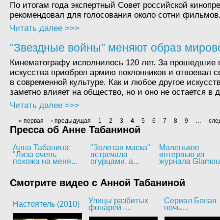
По итогам года экспертный Совет российской кинопр
рекомендовал для голосования около сотни фильмов
Читать далее >>>
"Звездные войны" меняют образ мирово
Кинематографу исполнилось 120 лет. За прошедшие 
искусства приобрел армию поклонников и отвоевал 
в современной культуре. Как и любое другое искусст
заметно влияет на общество, но и оно не остается в д
Читать далее >>>
« первая
‹ предыдущая
1
2
3
4
5
6
7
8
9
…
сле
Пресса об Анне Табаниной
Анна Табанина:
"Золотая маска"
Маленькое
"Лиза очень
встречала
интервью из
похожа на меня...
огурцами, а...
журнала Glamou
Смотрите видео с Анной Табаниной
Улицы разбитых
Сериал Белая
Настоятель (2010)
фонарей -...
ночь,...