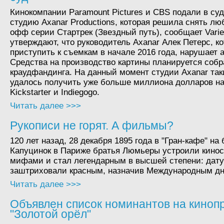
Кинокомпании Paramount Pictures и CBS подали в су
студию Axanar Productions, которая решила снять лю
офф серии Стартрек (Звездный путь), сообщает Varie
утверждают, что руководитель Axanar Алек Петерс, к
приступить к съемкам в начале 2016 года, нарушает 
Средства на производство картины планируется соб
краудфандинга. На данный момент студии Axanar та
удалось получить уже больше миллиона долларов н
Kickstarter и Indiegogo.
Читать далее >>>
Рукописи не горят. А фильмы?
120 лет назад, 28 декабря 1895 года в "Гран-кафе" на
Капуцинок в Париже братья Люмьеры устроили кинос
мифами и стал легендарным в высшей степени: дату
заштриховали красным, назначив Международным дн
Читать далее >>>
Объявлен список номинантов на кино
"Золотой орёл"