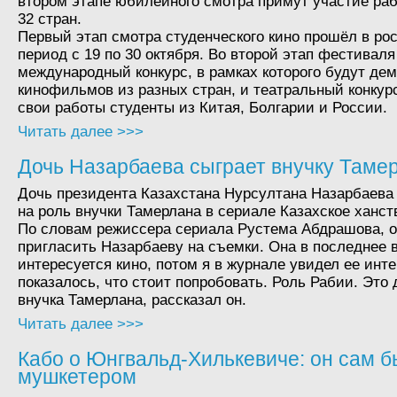
втором этапе юбилейного смотра примут участие раб
32 стран.
Первый этап смотра студенческого кино прошёл в ро
период с 19 по 30 октября. Во второй этап фестиваля
международный конкурс, в рамках которого будут де
кинофильмов из разных стран, и театральный конкурс
свои работы студенты из Китая, Болгарии и России.
Читать далее >>>
Дочь Назарбаева сыграет внучку Таме
Дочь президента Казахстана Нурсултана Назарбаева
на роль внучки Тамерлана в сериале Казахское ханст
По словам режиссера сериала Рустема Абдрашова, 
пригласить Назарбаеву на съемки. Она в последнее 
интересуется кино, потом я в журнале увидел ее инт
показалось, что стоит попробовать. Роль Рабии. Это 
внучка Тамерлана, рассказал он.
Читать далее >>>
Кабо о Юнгвальд-Хилькевиче: он сам 
мушкетером