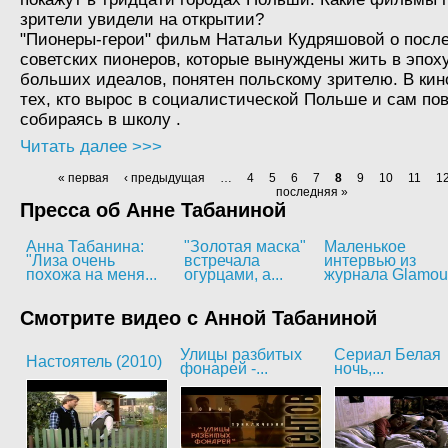
зрители увидели на открытии?
"Пионеры-герои" фильм Натальи Кудряшовой о посл
советских пионеров, которые вынуждены жить в эпох
больших идеалов, понятен польскому зрителю. В ки
тех, кто вырос в социалистической Польше и сам пов
собираясь в школу .
Читать далее >>>
« первая
‹ предыдущая
…
4
5
6
7
8
9
10
11
1
последняя »
Пресса об Анне Табаниной
Анна Табанина:
"Золотая маска"
Маленькое
"Лиза очень
встречала
интервью из
похожа на меня...
огурцами, а...
журнала Glamou
Смотрите видео с Анной Табаниной
Улицы разбитых
Сериал Белая
Настоятель (2010)
фонарей -...
ночь,...