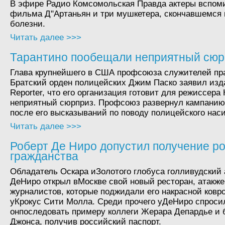
В эфире Радио Комсомольская Правда актеры вспом
фильма Д"Артаньян и три мушкетера, скончавшемся 
болезни.
Читать далее >>>
Тарантино пообещали неприятный сюр
Глава крупнейшего в США профсоюза служителей пр
Братский орден полицейских Джим Паско заявил изд
Reporter, что его организация готовит для режиссера
неприятный сюрприз. Профсоюз развернул кампанию
после его высказываний по поводу полицейского нас
Читать далее >>>
Роберт Де Ниро допустил получение ро
гражданства
Обладатель Оскара иЗолотого глобуса голливудский 
ДеНиро открыл вМоскве свой новый ресторан, атакже
журналистов, которые поджидали его накрасной ковр
уКрокус Сити Молла. Среди прочего уДеНиро спроси
онпоследовать примеру коллеги Жерара Депардье и 
Джонса, получив российский паспорт.