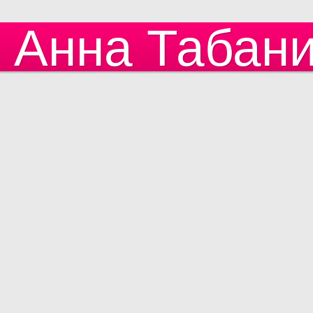
Анна Табан