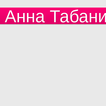
Анна Табан