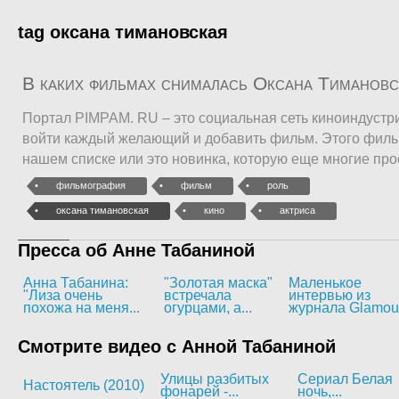
tag оксана тимановская
В каких фильмах снималась Оксана Тиманов
Портал PIMPAM. RU – это социальная сеть киноиндустри
войти каждый желающий и добавить фильм. Этого филь
нашем списке или это новинка, которую еще многие про
фильмография
фильм
роль
оксана тимановская
кино
актриса
Пресса об Анне Табаниной
Анна Табанина:
"Золотая маска"
Маленькое
"Лиза очень
встречала
интервью из
похожа на меня...
огурцами, а...
журнала Glamou
Смотрите видео с Анной Табаниной
Улицы разбитых
Сериал Белая
Настоятель (2010)
фонарей -...
ночь,...