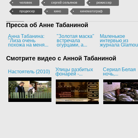
человек
сергей сельянов
режиссер
продюсер
кино
кинематограф
Пресса об Анне Табаниной
Анна Табанина:
"Золотая маска"
Маленькое
"Лиза очень
встречала
интервью из
похожа на меня...
огурцами, а...
журнала Glamou
Смотрите видео с Анной Табаниной
Улицы разбитых
Сериал Белая
Настоятель (2010)
фонарей -...
ночь,...