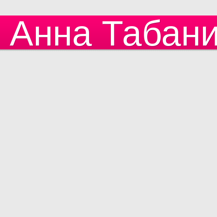
Анна Табан