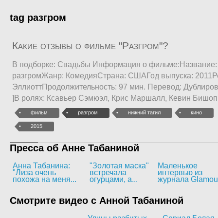
tag разгром
Какие отзывы о фильме "Разгром"?
В подборке: Свадьбы Информация о фильме:Название
разгромЖанр: КомедияСтрана: СШАГод выпуска: 2011Р
ЭллиоттПродолжительность: 97 мин. Перевод: Дублиров
]В ролях: Ксавьер Сэмюэл, Крис Маршалл, Кевин Бишоп
фильм
разгром
нижний тагил
кино
2015
Пресса об Анне Табаниной
Анна Табанина:
"Золотая маска"
Маленькое
"Лиза очень
встречала
интервью из
похожа на меня...
огурцами, а...
журнала Glamou
Смотрите видео с Анной Табаниной