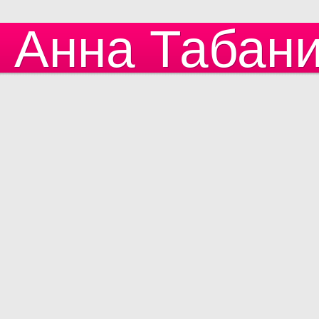
Анна Табан