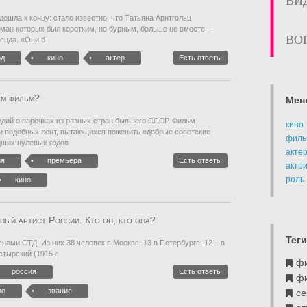
ВИ
ошла к концу: стало известно, что Татьяна Арнтгольц
оман которых был коротким, но бурным, больше не вместе –
ВО
енда. «Они б
од
кино
актер
Есть ответы
ём фильм?
Мен
дий о парочках из разных стран бывшего СССР. Фильм
кино
и подобных лент, пытающихся поженить «добрые советские
филь
дших нулевых годов
акте
ия
премьера
Есть ответы
актр
роль
кино
ый артист России. Кто он, кто она?
Теги
ами СТД. Из них 38 человек в Москве, 13 в Петербурге, 12 – в
тырский (1915 г
ф
россия
Есть ответы
ф
но
звание
се