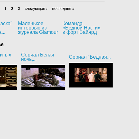
1
2
3
следующая ›
последняя »
аска"
Маленькое
Команда
интервью из
«Бедной Насти»
...
журнала Glamour
в форт Байярд
ой
битых
Сериал Белая
Сериал "Бедная...
.
ночь,...