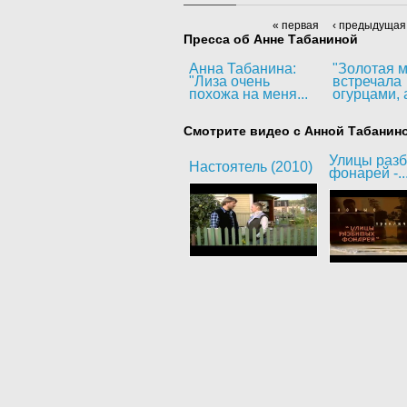
« первая
‹ предыдущая
Пресса об Анне Табаниной
Анна Табанина:
"Золотая м
"Лиза очень
встречала
похожа на меня...
огурцами, а
Смотрите видео с Анной Табанин
Улицы раз
Настоятель (2010)
фонарей -..