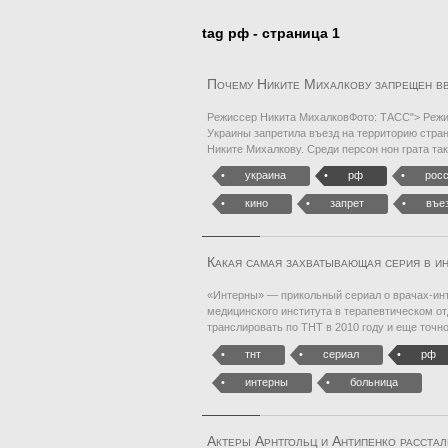
tag рф - страница 1
Почему Никите Михалкову запрещен вв
Режиссер Никита МихалковФото: ТАСС"> Режи
Украины запретила въезд на территорию стра
Никите Михалкову. Среди персон нон грата та
украина
рф
рос
кино
запрет
въе
Какая самая захватывающая серия в и
«Интерны» — прикольный сериал о врачах-инт
медицинского института в терапевтическом о
транслировать по ТНТ в 2010 году и еще точно
тнт
сериал
рф
интерны
больница
Актеры Арнтгольц и Антипенко расста