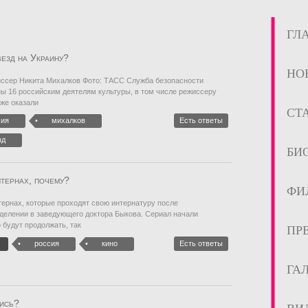
ГЛ
езд на Украину?
НО
ссер Никита Михалков Фото: ТАСС Служба безопасности
ны 16 российским деятелям культуры, в том числе режиссеру
кже оказали
СТ
сия
михалков
Есть ответы
зд
БИ
нтернах, почему?
ФИ
ернах, которые проходят свою интернатуру после
тделении в заведующего доктора Быкова. Сериал начали
 будут продолжать, так
ПР
россия
кино
Есть ответы
ГА
лись?