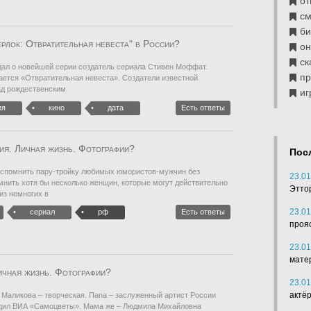
от
см
б
рлок: Отвратительная невеста" в России?
он
ск
дал о новейшей серии создатель сериала Стивен Моффат.
п
ается «Отвратительная невеста». Создатели известной
ад рождественским
иг
ия
кино
дата
Есть ответы
ия. Личная жизнь. Фотографии?
Пос
спомнить пару-тройку любимых юмористов-мужчин без
23.01
мнить хотя бы несколько женщин, которые могут действительно
Этто
из немногих в
23.01
сериал
рф
Есть ответы
проя
23.01
мате
ичная жизнь. Фотографии?
23.01
актё
Маликова – творческая. Папа – заслуженный артист России
одил ВИА «Самоцветы». Мама же – Людмила Михайловна