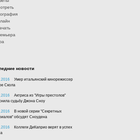
веты
отреть
иография
лайн
ачать
ремьера
ра
ледние новости
.2016
Умер итальянский кинорежиссер
ре Скола
.2016
Актриса из "Игры престолов"
снила судьбу Джона Сноу
.2016
В новой серии "Секретных
риалов" обсудят Сноудена
.2016
Коллеги ДиКаприо верят в успех
ра