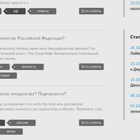
ботает вместе с с
23.01
наси
рф
ответы
Есть ответы
Ста
личностях Российской Федерации?
26.10
написал(а):любишь какие нить биографические фильмы? Ну
Лайм
я Большой вальс / The Great Waltz Феноменально популярный
а о жизни,
23.10
ия
личность
Есть ответы
и Дж
стория
15.10
Джон
йское гражданство? Подробности?
09.10
р, не исключает, что хотел бы получить российское
04.10
ия своего японского ресторана Nobu в Москве. "Возможно, я бы
леге
россия
Есть ответы
актер