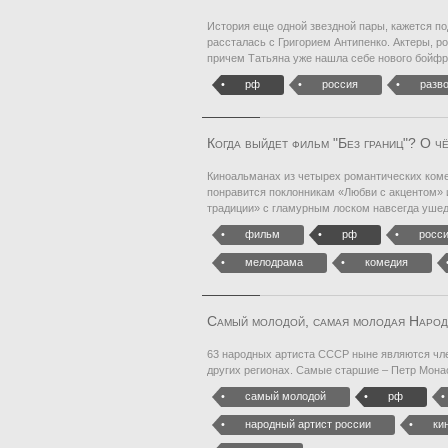
История еще одной звездной пары, кажется под
рассталась с Григорием Антипенко. Актеры, р
причем Татьяна уже нашла себе нового бойфр
рф
россия
разв
Когда выйдет фильм "Без границ"? О ч
Киноальманах из четырех романтических коме
понравится поклонникам «Любви с акцентом» 
традиции» с гламурным лоском навсегда уше
фильм
рф
росс
мелодрама
комедия
Самый молодой, самая молодая Народн
63 народных артиста СССР ныне являются член
других регионах. Самые старшие – Петр Монас
самый молодой
рф
народный артист россии
ки