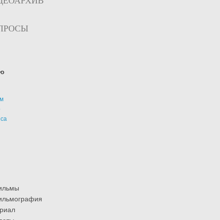
ДЕОАРХИВ
ПРОСЫ
ю
м
р
иса
ильмы
ильмография
риал