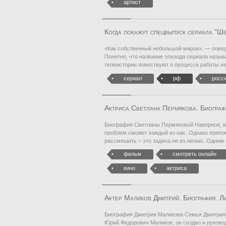
артист
Когда покажут спецвыпуск сериала "Ше
«Как собственный небольшой мирок», — пове
Понятно, что название эпизода сериала назыв
телеистории повествуют о процессе работы н
сериал
рф
росс
Актриса Светлана Пермякова. Биограф
Биография Светланы Пермяковой Наверное, в
проблем сможет каждый из нас. Однако припо
рассмешить – это задача не из легких. Одним 
фильм
смотреть онлайн
кино
актриса
Актер Маликов Дмитрий. Биография. Л
Биография Дмитрия Маликова Семья Дмитрия 
Юрий Федорович Маликов, он создал и руков