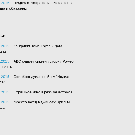
.2016
"Дэдпула" запретили в Китае из-за
лия и обнаженки
тьи
.2015
Конфликт Тома Круза и Дага
ана
.2015
АВС снимет сиквел истории Ромео
ульетты
.2015
Спилберг думает о 5-ом "Индиане
се"
.2015
Страшное кино в режиме астрала
.2015
"Крестоносец в джинсах": фильм-
нда