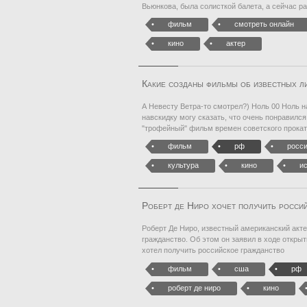
Вьюнкова, была солисткой балета, а сейчас ра
фильм
смотреть онлайн
кино
актер
Какие созданы фильмы об известных 
А Невесту Ветра-то смотрел?) Ноль 00 Ноль 
навскидку могу сказать, что очень понравилс
"трофейный" фильм времен советского прокат
фильм
рф
росс
культура
кино
и
Роберт де Ниро хочет получить росси
Роберт Де Ниро, известный американский акте
гражданство. Об этом он заявил в ходе открыт
хотел получить российское гражданство
фильм
сша
рф
роберт де ниро
кино