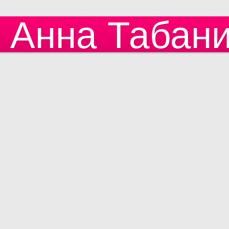
Анна Табан