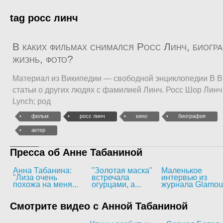
tag росс линч
В каких фильмах снимался Росс Линч, биогра
жизнь, фото?
Материал из Википедии — свободной энциклопедии В В
статьи о других людях с фамилией Линч. Росс Шор Линч 
Lynch; род
фильм
росс линч
кино
биография
актер
Пресса об Анне Табаниной
Анна Табанина:
"Золотая маска"
Маленькое
"Лиза очень
встречала
интервью из
похожа на меня...
огурцами, а...
журнала Glamou
Смотрите видео с Анной Табаниной