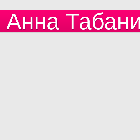
Анна Табан