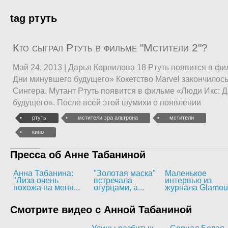
tag ртуть
Кто сыграл Ртуть в фильме "Мстители 2"?
Май 24, 2013 | Дарья Корнилова 18 Ртуть появится в ф
Дни минувшего будущего» Кокетство Marvel закончилось
Сингера. Мутант Ртуть появится в фильме «Люди Икс: 
будущего». После всей этой шумихи о появлении
ртуть
мстители эра альтрона
мстители
кино
Пресса об Анне Табаниной
Анна Табанина:
"Золотая маска"
Маленькое
"Лиза очень
встречала
интервью из
похожа на меня...
огурцами, а...
журнала Glamou
Смотрите видео с Анной Табаниной