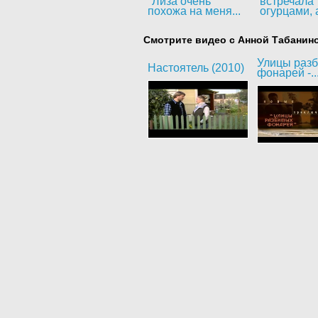
"Лиза очень
встречала
похожа на меня...
огурцами, а
Смотрите видео с Анной Табанин
Улицы раз
Настоятель (2010)
фонарей -..