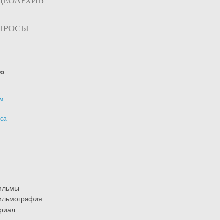
ДЕОАРХИВ
ПРОСЫ
ю
м
р
иса
ильмы
ильмография
риал