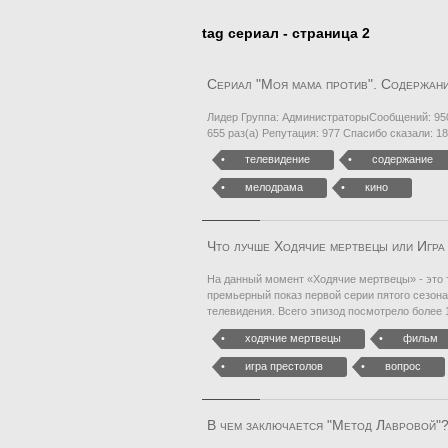
tag сериал - страница 2
Сериал "Моя мама против". Содержани
Лидер Группа: АдминистраторыСообщений: 950
655 раз(а) Репутация: 977 Спасибо сказали: 18 
телевидение
содержание
мелодрама
кино
Что лучше Ходячие мертвецы или Игра
На данный момент «Ходячие мертвецы» - это т
премьерный показ первой серии пятого сезон
телевидения. Всего эпизод посмотрело более
ходячие мертвецы
фильм
игра престолов
вопрос
В чем заключается "Метод Лавровой"?