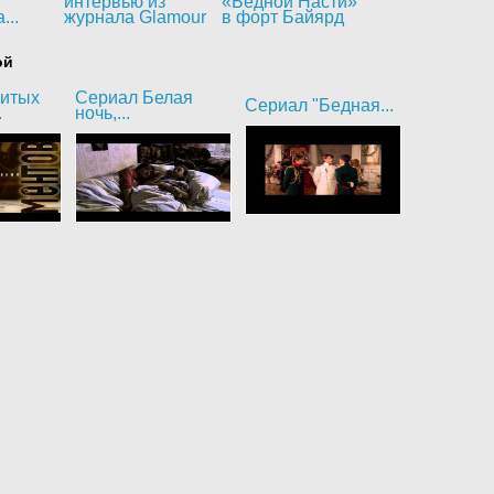
интервью из
«Бедной Насти»
...
журнала Glamour
в форт Байярд
ой
битых
Сериал Белая
Сериал "Бедная...
.
ночь,...