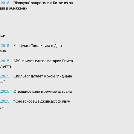
.2016
"Дэдпула" запретили в Китае из-за
лия и обнаженки
тьи
.2015
Конфликт Тома Круза и Дага
ана
.2015
АВС снимет сиквел истории Ромео
ульетты
.2015
Спилберг думает о 5-ом "Индиане
се"
.2015
Страшное кино в режиме астрала
.2015
"Крестоносец в джинсах": фильм-
нда