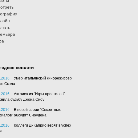
веты
отреть
иография
лайн
ачать
ремьера
ра
ледние новости
.2016
Умер итальянский кинорежиссер
ре Скола
.2016
Актриса из "Игры престолов"
снила судьбу Джона Сноу
.2016
В новой серии "Секретных
риалов" обсудят Сноудена
.2016
Коллеги ДиКаприо верят в успех
ра