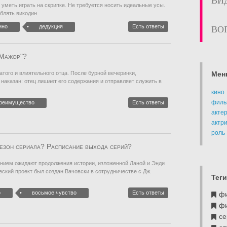
ВИ
уметь играть на скрипке. Не требуется носить идеальные усы.
еблять викодин
ино
дедукция
Есть ответы
ВО
"Мажор"?
атого и влиятельного отца. После бурной вечеринки,
Мен
наказан: отец лишает его содержания и отправляет служить в
кино
филь
реимущество
Есть ответы
акте
актр
роль
сезон сериала? Расписание выхода серий?
нием ожидают продолжения истории, изложенной Ланой и Энди
ский проект был создан Вачовски в сотрудничестве с Дж.
Теги
о
восьмое чувство
Есть ответы
ф
ф
се