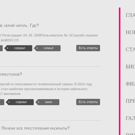
ГЛ
е серий читать. Где?
НО
 Регистрация: 04. 05. 2008Пользователь №: 5Спасибо сказали:
jenj5010 (15
сериал
семья
Есть ответы
СТ
БИ
 престолов?
ФИ
ретий по популярности телевизионный сериал. В 2014 году
а стал наиболее просматриваемым в истории кабельного
 17 миллионов
ПР
сериал
кино
Есть ответы
ГА
 Почему все преступления раскрыты?