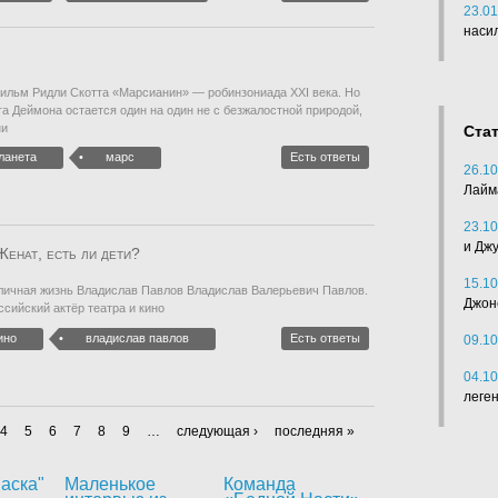
23.01
наси
ильм Ридли Скотта «Марсианин» — робинзониада XXI века. Но
та Деймона остается один на один не с безжалостной природой,
ни
Ста
ланета
марс
Есть ответы
26.10
Лайм
23.10
и Дж
енат, есть ли дети?
15.10
личная жизнь Владислав Павлов Владислав Валерьевич Павлов.
Джон
ссийский актёр театра и кино
ино
владислав павлов
Есть ответы
09.10
04.10
леге
4
5
6
7
8
9
…
следующая ›
последняя »
аска"
Маленькое
Команда