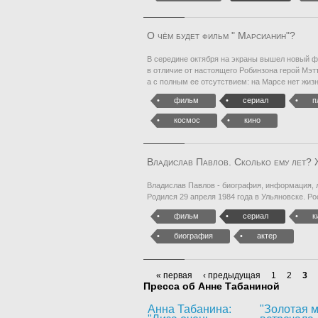
О чём будет фильм " Марсианин"?
В середине октября на экраны вышел новый ф
в отличие от настоящего Робинзона герой Мэт
а с полным ее отсутствием: на Марсе нет жиз
фильм
сериал
п
космос
кино
Владислав Павлов. Сколько ему лет? Ж
Владислав Павлов - биография, информация, 
Родился 29 апреля 1984 года в Ульяновске. Ро
фильм
сериал
к
биография
актер
« первая
‹ предыдущая
1
2
3
Пресса об Анне Табаниной
Анна Табанина:
"Золотая м