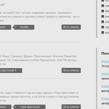
от
lm?
см
б
ков лучший!!! Лост весьма подвержен цензуре, например в
он
резали все фишки и красивые ревые повороты оригинала, часто
ма -
ск
п
кино
lostfilm
Есть ответы
иг
Пос
1 Жанр: Сериалы / Драма / Приключения / Фэнтези Режиссер:
одник: HD Озвучивание:LostFilm Просмотров: 3401796 Актеры
23.01
ит Ха
Этто
а престолов 5
Есть ответы
23.01
проя
23.01
мате
нь льда и пламени» и до выхода сериала «Игра престолов» от
нарных циклов фэнтези, а уж после и вовсе стала достоянием
23.01
не мо
актё
кино
игра престолов
Есть ответы