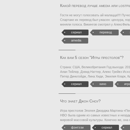
Какой перевод лучше amedia или lostfi
Гости не могут голосовать ай малацца!!!! Пуч
Спартаке их перевод был ужасен: цензура, по
меняли голоса. Викингов смотрел у АлексФиль
сериал
перевод
amedia
Как вам 5 сезон "Игры престолов"?
Страна: США, Великобритания Год выхода: 201
Алан Тейлор, Дэвид Наттер, Алекс Грейвз Исх
Питер Динклэйдж, Лина Хиди, Эмилия Кларк, К
сериал
кино
игр
Что знает Джон Сноу?
Игра престолов Эпопея Джорджа Мартина «Пес
HBO была одним из самых известных и неорди
мировой массовой культуры. Конечно же, она 
фэнтэзи
сериал