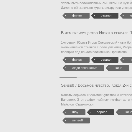
Чтобы быть великолепным сыщиком, не нужно 
Даже не обязательно курить сигару или употр
фильм
сериал
к
В чем преимущество Игоря в сериале 
1-я серия. Юрист Игорь Соколовский - сын бог
окончившейся стычкой с полицейскими, Игорь 
полицию под начало полковника Пряникова
фильм
сериал
п
люди отношения
кино
Sense8 / Восьмое чувство. Когда 2-й 
Фанаты сериала «Восьмое чувство» с нетерпе
Вачовски. Этот эффектный научно-фантастиче
Майклом Стражински
шоу
сериал
кин
sense8