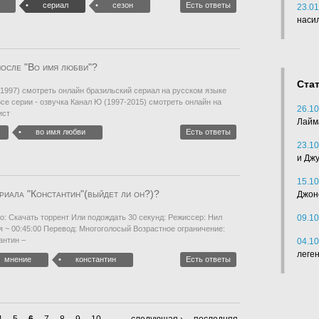
сериал
сезон
Есть ответы
23.01
наси
после "Во имя любви"?
Ста
 (1997) смотреть онлайн бразильский сериал на русском языке
се серии - озвучка Канал Ю (1997-2015) смотреть онлайн на
26.10
ист
Лайм
во имя любви
Есть ответы
23.10
и Дж
15.10
риала "Константин"(выйдет ли он?)?
Джон
09.10
о: Скачать торрент Или подождать 30 секунд: Режиссер: Нил
 ~ 00:45:00 Перевод: Многоголосый Возрастное ограничение:
антин –
04.10
леге
мнение
константин
Есть ответы
4
5
6
7
8
9
10
…
следующая ›
последняя