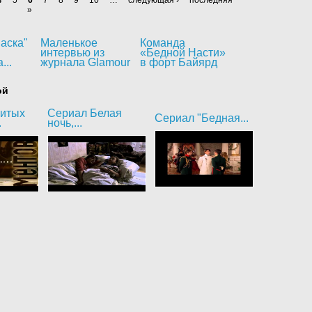
»
аска"
Маленькое
Команда
интервью из
«Бедной Насти»
...
журнала Glamour
в форт Байярд
ой
битых
Сериал Белая
Сериал "Бедная...
.
ночь,...