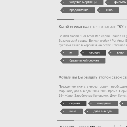
ходячие мертвецы
фильмы
продолжение
кино
Какой сериал начнется на канале "Ю" 
Во имя любви / Por Amor Все серии - Канал Ю
Бразильский сериал Во имя любви / Por Amor В
русском языке в хорошем качестве. Сложная 
ю
сериал
кино
бразильский сериал
Хотели бы Вы увидеть второй сезон се
Прежде чем скачать через торрент, необходим
МаршаллДата выхода: 2014-2015 Время: Серия
18+ Жанр: Зарубежные Кинопоиск: Джон Конст
сериал
ожидание
кино
дата выхлда
« первая
‹ предыдущая
…
2
3