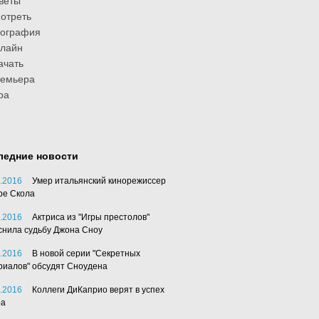
веты
отреть
иография
лайн
ачать
ремьера
ра
ледние новости
.2016
Умер итальянский кинорежиссер
ре Скола
.2016
Актриса из "Игры престолов"
снила судьбу Джона Сноу
.2016
В новой серии "Секретных
риалов" обсудят Сноудена
.2016
Коллеги ДиКаприо верят в успех
ра