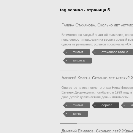
tag сериал - страница 5
Галина Стаханова. Сколько лет актрис
Возможно, не каждый знает её фамилию, но ее 
популярности пришелся на весьма зрелый возр
одном из рекламных роликов произнесла «Ох, 
фильм
стаханова галина
актриса
Алексей Колган. Сколько лет актеру? 
Они встретились после того, как Нина Игорев
Евгения Дворжецкого, погибшего в 1999 году в
двое детей: девятилетняя дочь и пятимесячн
фильм
сериал
к
актер
Дмитрий Ермилов. Сколько лет? Женат