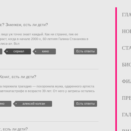
ГЛ
е? Замужем, есть ли дети?
НО
лицо уж точно знает каждый. Как ни странно, пик ее
аст, когда в начале 2000-х, 60-летняя Галина Стаханова в
лиса-а». Всл
СТ
сериал
кино
Есть ответы
БИ
Женат, есть ли дети?
ФИ
на пережила трагедию — похоронила мужа, одаренного артиста
 автокатастрофе в возрасте 39 лет. От него у актрисы остались
ПР
ино
алексей колган
Есть ответы
ГА
, есль ли дети?