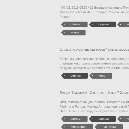
| 04. 03. 2016 08:58 «26 февраля командир Пе
там некого спасать!» — говорит Рамиль Гашиг
России
фильм
сериал
к
актер
Самые классные сериалы? какие посо
Если я раньше больше любила, в основном, со
отдавать некоторым современным российским 
по душе молодежные сериалы отечественного
сериал
кино
Линда Табагари. Сколько ей лет? Заму
Имя, фамилия: Линда Табагари Возраст: 14Да
Любители Регион: Москва Антропологический 
Цвет Волос: Светло-русый Цвет Глаз: Голубой
фильм
сериал
л
биография
актриса