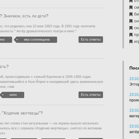
от
см
б
? Замужем, есть ли дети?
он
о, что родилась она 10 мая 1963 года. В 1991 году окончила
ск
ьность " Актёр драматического театра и кино "
п
ино
ива солоницына
Есть ответы
иг
реть?
Пос
й, происходивших с семьей Корлеоне в 1945-1955 годах.
23.01
 закрепившийся в Нью-Йорке и наладивший здесь криминальную
Этто
оне, глав
23.01
кино
Есть ответы
проя
23.01
а "Ходячие мертвецы"?
мате
ко лет снова стал актуальным — на экраны вышло несколько
23.01
чалось все с сериала «Ходячие мертвецы», снятого по мотивам
актё
ого