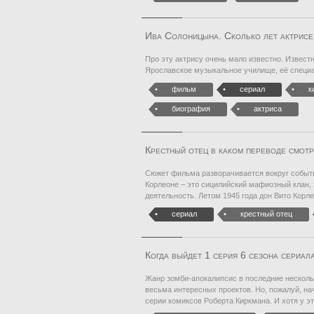
Ива Солоницына. Сколько лет актрисе
Про эту актрису очень мало известно. Известн
Ярославское музыкальное училище, её специал
фильм
сериал
к
биография
актриса
Крестный отец в каком переводе смот
Сюжет фильма разворачивается вокруг событи
Корлеоне – это сицилийский мафиозный клан,
деятельность. Летом 1945 года дон Вито Корле
сериал
крестный отец
Когда выйдет 1 серия 6 сезона сериал
Жанр зомби-апокалипсис в последние несколь
весьма интересных проектов. Но, пожалуй, на
серии комиксов Роберта Киркмана. И хотя у эт