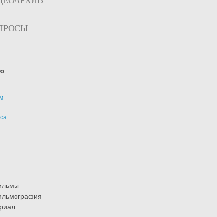
ДЕОАРХИВ
ПРОСЫ
ю
м
р
иса
ильмы
ильмография
риал