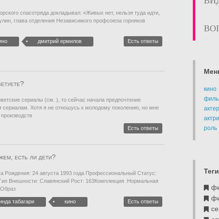
ВИ
чорского спасотряда докладывал: «Живых нет, нельзя туда идти,
улин, глава отделения Независимого профсоюза горняков
ВО
ино
дмитрий ермилов
Есть ответы
Мен
ветуете?
кино
филь
ветские сериалы (см. ), то сейчас начала предпочтение
сериалам. Хотя я не отношусь к молодому поколению, но мне
акте
 производств
актр
роль
Есть ответы
жем, есть ли дети?
Теги
та Рождения: 24 августа 1993 года Профессиональный Статус:
Тип Внешности: Славянский Рост: 163Комплекция :Нормальная
ф
 Образ
ф
инда табагари
кино
Есть ответы
се