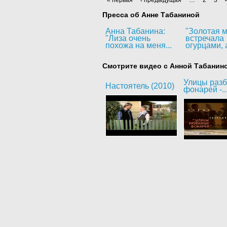
Пресса об Анне Табаниной
Анна Табанина:
"Золотая м
"Лиза очень
встречала
похожа на меня...
огурцами, а
Смотрите видео с Анной Табанин
Улицы раз
Настоятель (2010)
фонарей -..