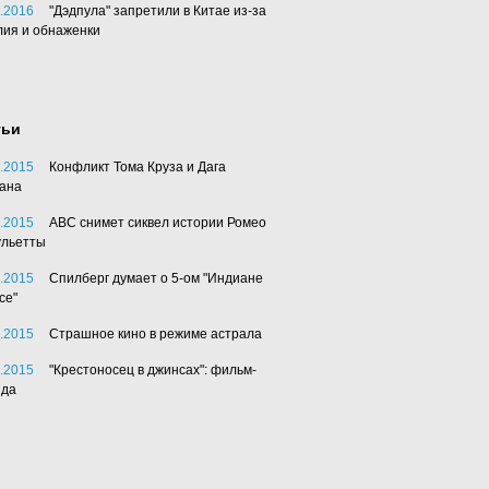
.2016
"Дэдпула" запретили в Китае из-за
лия и обнаженки
тьи
.2015
Конфликт Тома Круза и Дага
ана
.2015
АВС снимет сиквел истории Ромео
ульетты
.2015
Спилберг думает о 5-ом "Индиане
се"
.2015
Страшное кино в режиме астрала
.2015
"Крестоносец в джинсах": фильм-
нда