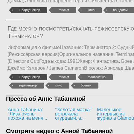
Дамма, Арнольда Шварценеггера и Сильвестра Сталло
шварценеггер
фильм
кино
ван дамм
Где можно посмотреть/скачать режиссерскую
Терминатор?
Информация о фильмеНазвание: Терминатор 2: Судный
(Режиссёрская версия)Оригинальное название: Terminat
(Director's Cut)Год выхода: 1991Жанр: Фантастика, Бое
Джеймс Кэмерон / James CameronВ ролях: Арнольд Шва
шварценеггер
фильм
фантастика
терминатор
кино
боевик
Пресса об Анне Табаниной
Анна Табанина:
"Золотая маска"
Маленькое
"Лиза очень
встречала
интервью из
похожа на меня...
огурцами, а...
журнала Glamou
Смотрите видео с Анной Табаниной