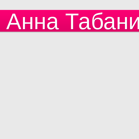
Анна Табан