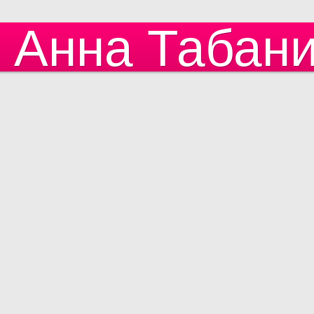
Анна Табан