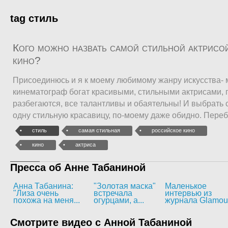
tag стиль
Кого можно назвать самой стильной актрисо
кино?
Присоединюсь и я к моему любимому жанру искусства- 
кинематограф богат красивыми, стильными актрисами, 
разбегаются, все талантливы и обаятельны! И выбрать 
одну стильную красавицу, по-моему даже обидно. Переб
стиль
самая стильная
российское кино
кино
актриса
Пресса об Анне Табаниной
Анна Табанина:
"Золотая маска"
Маленькое
"Лиза очень
встречала
интервью из
похожа на меня...
огурцами, а...
журнала Glamou
Смотрите видео с Анной Табаниной