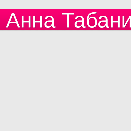
Анна Табан