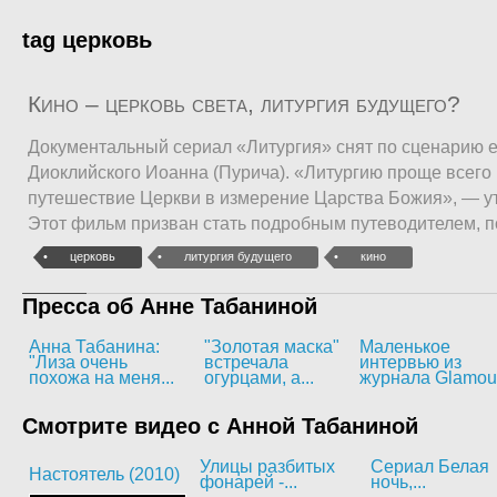
tag церковь
Кино – церковь света, литургия будущего?
Документальный сериал «Литургия» снят по сценарию 
Диоклийского Иоанна (Пурича). «Литургию проще всего 
путешествие Церкви в измерение Царства Божия», — у
Этот фильм призван стать подробным путеводителем, п
церковь
литургия будущего
кино
Пресса об Анне Табаниной
Анна Табанина:
"Золотая маска"
Маленькое
"Лиза очень
встречала
интервью из
похожа на меня...
огурцами, а...
журнала Glamou
Смотрите видео с Анной Табаниной
Улицы разбитых
Сериал Белая
Настоятель (2010)
фонарей -...
ночь,...