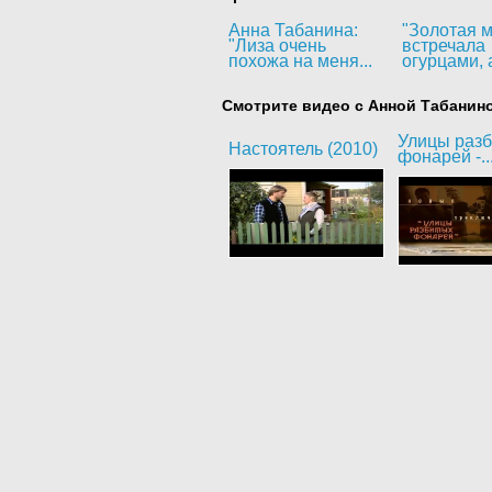
Анна Табанина:
"Золотая м
"Лиза очень
встречала
похожа на меня...
огурцами, а
Смотрите видео с Анной Табанин
Улицы раз
Настоятель (2010)
фонарей -..