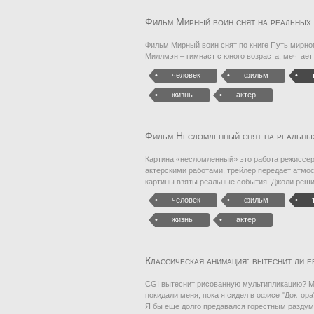
Фильм Мирный воин снят на реальных
Фильм Мирный воин снят по книге Путь мирно
Миллмэн – гимнаст с юного возраста, мечтае
человек
фильм
жизнь
актер
Фильм Несломленный снят на реальны
Картина «несломленный» это работа режиссе
актерскими работами, трейлер передаёт атмос
картины взяты реальные события. Джоли реши
человек
фильм
жизнь
актер
Классическая анимация: вытеснит ли 
CGI вытеснит рисованную мультипликацию? Мн
покидали меня, пока я сидел в офисе "Доктора"
Я бы еще долго предавался горестным разду