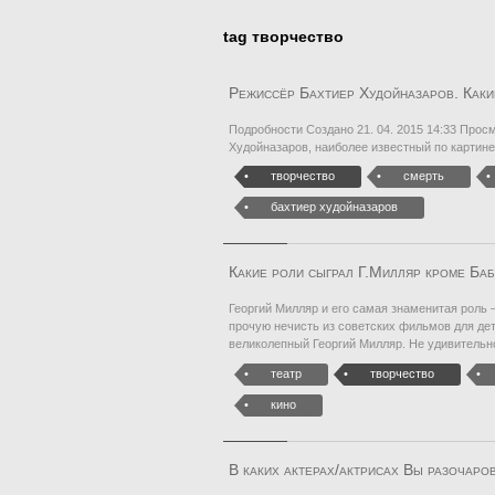
tag творчество
Режиссёр Бахтиер Худойназаров. Каки
Подробности Создано 21. 04. 2015 14:33 Прос
Худойназаров, наиболее известный по картин
творчество
смерть
бахтиер худойназаров
Какие роли сыграл Г.Милляр кроме Ба
Георгий Милляр и его самая знаменитая роль 
прочую нечисть из советских фильмов для дет
великолепный Георгий Милляр. Не удивительно
театр
творчество
кино
В каких актерах/актрисах Вы разочаро