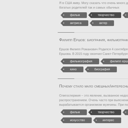
Я в США живу. Могу сказать что очень много 
богатых родителей так и самых обычных
фильм
творчество
актриса
актер
Филипп Ершов: биография, фильмографи
Ершов Филипп Романович Родился 4 сентября 
Ершова. В 2015 году окончил Санкт-Петербург
фильмография
филипп ерш
кино
биография
Почему стало мало смешных/интересн
Олигоспермия – это явление, вызванное нед
распространением. Очень часто при выяснени
вырабатывается организмом мужчины. При пос
фильм
творчество
искусство
интерес