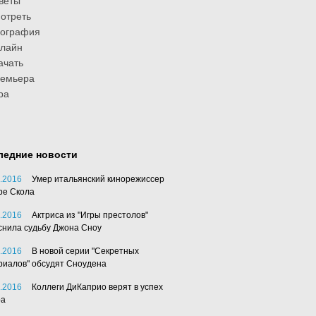
веты
отреть
иография
лайн
ачать
ремьера
ра
ледние новости
.2016
Умер итальянский кинорежиссер
ре Скола
.2016
Актриса из "Игры престолов"
снила судьбу Джона Сноу
.2016
В новой серии "Секретных
риалов" обсудят Сноудена
.2016
Коллеги ДиКаприо верят в успех
ра