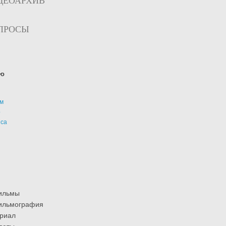
ДЕОАРХИВ
ПРОСЫ
ю
м
р
иса
ильмы
ильмография
риал