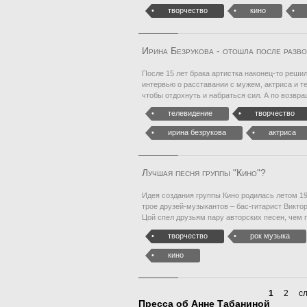
творчество
кино
Ирина Безрукова - отошла после разво
После 15 лет брака артистка наконец-то решил
интервью о расставании с мужем, актриса и т
чтобы отдохнуть и набраться сил. А по возвр
телевидение
творчество
ирина безрукова
актриса
Лучшая песня группы "Кино"?
Идея создания группы Кино родилась летом 19
трое друзей-музыкантов – бас-гитарист Викто
Цой спел друзьям пару авторских песен, чем 
творчество
рок музыка
кино
1
2
с
Пресса об Анне Табаниной