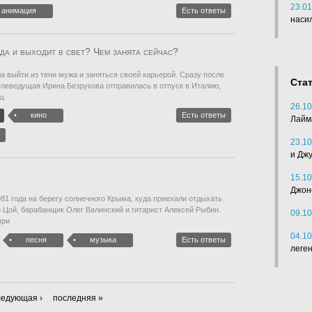
23.01
анимация
Есть ответы
наси
да и выходит в свет? Чем занята сейчас?
а выйти из тени мужа и заняться своей карьерой. Сразу после
Ста
елеведущая Ирина Безрукова отправилась в отпуск в Италию,
ащ
26.10
кино
Есть ответы
Лайм
23.10
и Дж
15.10
Джон
81 года на берегу солнечного Крыма, куда приехали отдыхать
р Цой, барабанщик Олег Валинский и гитарист Алексей Рыбин.
09.10
при
04.10
песня
музыка
Есть ответы
леге
ледующая ›
последняя »