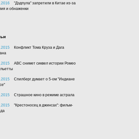
.2016
"Дэдпула" запретили в Китае из-за
лия и обнаженки
тьи
.2015
Конфликт Тома Круза и Дага
ана
.2015
АВС снимет сиквел истории Ромео
ульетты
.2015
Спилберг думает о 5-ом "Индиане
се"
.2015
Страшное кино в режиме астрала
.2015
"Крестоносец в джинсах": фильм-
нда