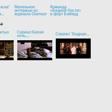
аска"
Маленькое
Команда
интервью из
«Бедной Насти»
...
журнала Glamour
в форт Байярд
ой
битых
Сериал Белая
Сериал "Бедная...
.
ночь,...