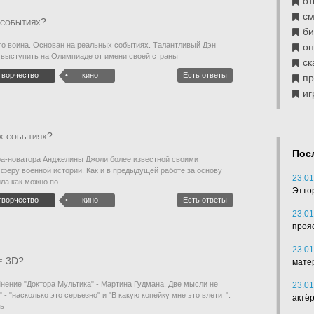
от
см
 событиях?
б
го воина. Основан на реальных событиях. Талантливый Дэн
он
т выступить на Олимпиаде от имени своей страны
ск
творчество
кино
Есть ответы
п
иг
х событиях?
Пос
ра-новатора Анджелины Джоли более известной своими
феру военной истории. Как и в предыдущей работе за основу
23.01
ла как можно по
Этто
творчество
кино
Есть ответы
23.01
проя
23.01
ее 3D?
мате
ение "Доктора Мультика" - Мартина Гудмана. Две мысли не
23.01
 - "насколько это серьезно" и "В какую копейку мне это влетит".
актё
мь