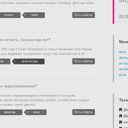
ВИ
детей моих знакомых поехали покорять Голливуд. Дети как очень
талант
кино
Есть ответы
ВО
я артиста, сколько ему лет?
Мен
1993 года в Санкт-Петербурге в семье кинорежиссера Романа
кино
скую академию театрального искусства (мастерская А. М
филь
ов
творчество
Есть ответы
акте
актр
роль
ых видосов/фильмов?
остатком сперматозоидов и отличающееся большим
Теги
и причин бесплодия возникает вопрос, почему мало спермы
тановке такого диагноз
ф
креатив
кино
Есть ответы
ф
се