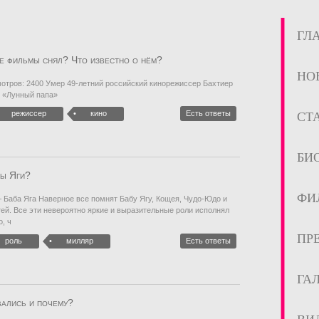
ГЛ
е фильмы снял? Что известно о нём?
НО
мотров: 2400 Умер 49-летний российский кинорежиссер Бахтиер
е «Лунный папа»
режиссер
кино
Есть ответы
СТ
БИ
бы Яги?
ФИ
– Баба Яга Наверное все помнят Бабу Ягу, Кощея, Чудо-Юдо и
ей. Все эти невероятно яркие и выразительные роли исполнял
, ч
ПР
роль
милляр
Есть ответы
ГА
вались и почему?