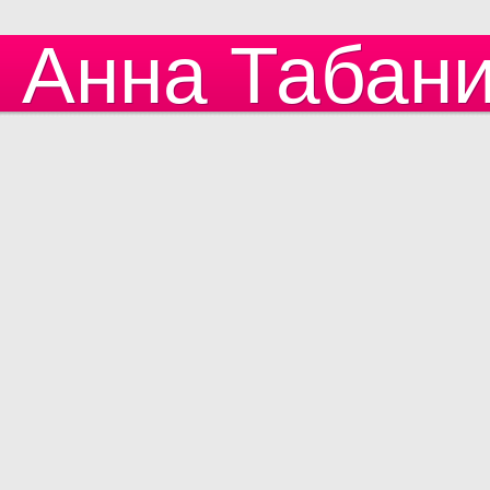
Анна Табан