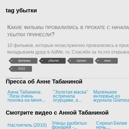
tag убытки
Какие фильмы провалились в прокате с начала
убытки принесли?
10 фильмов, которые незаслуженно провалились в прок
вкладываем душу в AdMe. ru. Cпасибо за то,что открыва
фильмы
убытки
прокат
кино
2015
Пресса об Анне Табаниной
Анна Табанина:
"Золотая маска"
Маленькое
"Лиза очень
встречала
интервью из
похожа на меня...
огурцами, а...
журнала Glamou
Смотрите видео с Анной Табаниной
Улицы разбитых
Сериал Белая
Настоятель (2010)
фонарей -...
ночь,...