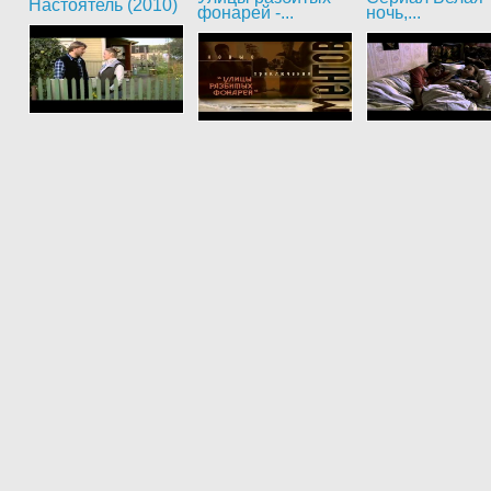
Настоятель (2010)
фонарей -...
ночь,...