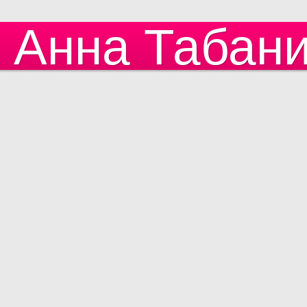
Анна Табан