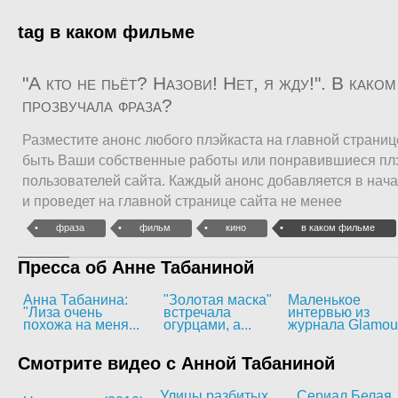
tag в каком фильме
"А кто не пьёт? Назови! Нет, я жду!". В како
прозвучала фраза?
Разместите анонс любого плэйкаста на главной странице
быть Ваши собственные работы или понравившиеся пл
пользователей сайта. Каждый анонс добавляется в нача
и проведет на главной странице сайта не менее
фраза
фильм
кино
в каком фильме
Пресса об Анне Табаниной
Анна Табанина:
"Золотая маска"
Маленькое
"Лиза очень
встречала
интервью из
похожа на меня...
огурцами, а...
журнала Glamou
Смотрите видео с Анной Табаниной
Улицы разбитых
Сериал Белая