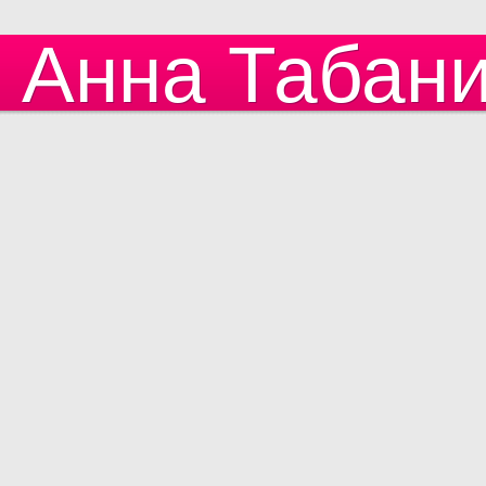
Анна Табан