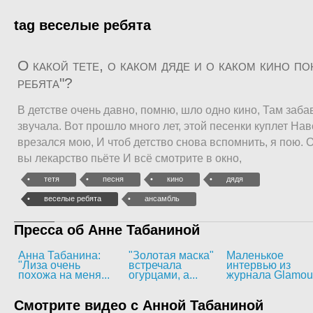
tag веселые ребята
О какой тете, о каком дяде и о каком кино п
ребята"?
В детстве очень давно, помню, шло одно кино, Там заба
звучала. Вот прошло много лет, этой песенки куплет Нав
врезался мою, И чтоб детство снова вспомнить, я пою. О
вы лекарство пьёте И всё смотрите в окно,
тетя
песня
кино
дядя
веселые ребята
ансамбль
Пресса об Анне Табаниной
Анна Табанина:
"Золотая маска"
Маленькое
"Лиза очень
встречала
интервью из
похожа на меня...
огурцами, а...
журнала Glamou
Смотрите видео с Анной Табаниной