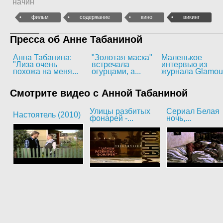
начин
фильм
содержание
кино
викинг
Пресса об Анне Табаниной
Анна Табанина:
"Золотая маска"
Маленькое
"Лиза очень
встречала
интервью из
похожа на меня...
огурцами, а...
журнала Glamou
Смотрите видео с Анной Табаниной
Улицы разбитых
Сериал Белая
Настоятель (2010)
фонарей -...
ночь,...