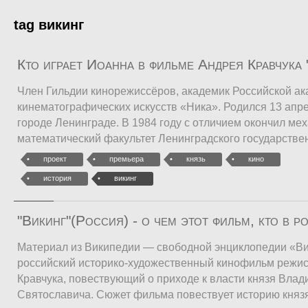
tag викинг
Кто играет Иоанна в фильме Андрея Кравчука 
Член Гильдии кинорежиссёров, академик Российской а
кинематографических искусств «Ника». Родился 13 апре
городе Ленинграде. В 1984 году с отличием окончил мех
математический факультет Ленинградского государстве
проект
премьера
князь
кино
история
викинг
"Викинг"(Россия) - о чем этот фильм, кто в р
Материал из Википедии — свободной энциклопедии «В
российский историко-художественный кинофильм режи
Кравчука, повествующий о приходе к власти князя Вла
Святославича. Сюжет фильма повествует историю княз