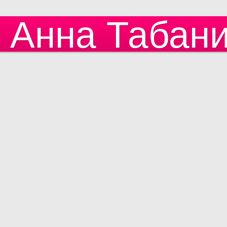
Анна Табан