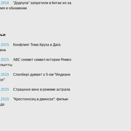
.2016
"Дэдпула" запретили в Китае из-за
лия и обнаженки
тьи
.2015
Конфликт Тома Круза и Дага
ана
.2015
АВС снимет сиквел истории Ромео
ульетты
.2015
Спилберг думает о 5-ом "Индиане
се"
.2015
Страшное кино в режиме астрала
.2015
"Крестоносец в джинсах": фильм-
нда