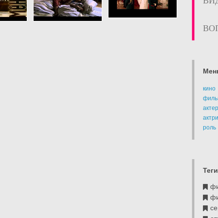
ВИ
ВО
Мен
кино
филь
акте
актр
роль
Теги
ф
ф
се