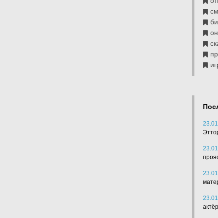
от
см
б
он
ск
п
иг
Пос
23.01
Этто
23.01
проя
23.01
мате
23.01
актё