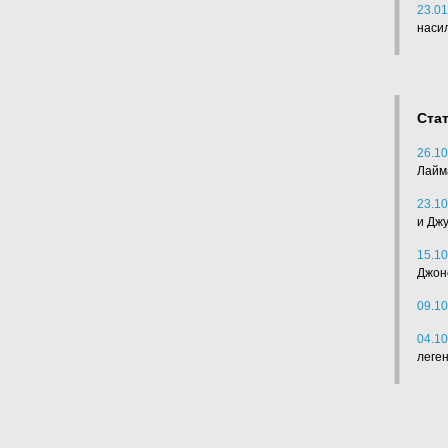
23.01
наси
Ста
26.10
Лайм
23.10
и Дж
15.10
Джон
09.10
04.10
леге