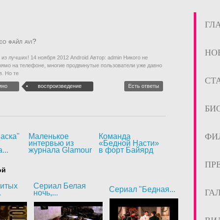
ГЛ
ео файл avi?
НО
 из лучших! 14 ноября 2012 Android Автор: admin Никого не
ямо на телефоне, многие продвинутые пользователи уже давно
. Но те
СТ
ино
воспроизведение
Есть ответы
БИ
ФИ
аска"
Маленькое
Команда
интервью из
«Бедной Насти»
...
журнала Glamour
в форт Байярд
ПР
ой
битых
Сериал Белая
Сериал "Бедная...
ГА
.
ночь,...