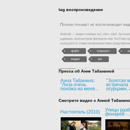
tag воспроизведение
Почему планшет не воспроизводит вид
Android — видео плееры avi, mkv, mp4. Лучшие
удивишь просмотром фильмов или YouTube пр
пользуются этими возможностями смартфонов
файл
планшет
к
видео
avi
Пресса об Анне Табаниной
Анна Табанина:
"Золотая м
"Лиза очень
встречала
похожа на меня...
огурцами, а
Смотрите видео с Анной Табанин
Улицы раз
Настоятель (2010)
фонарей -..