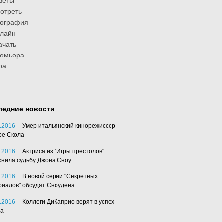
веты
отреть
иография
лайн
ачать
ремьера
ра
ледние новости
.2016
Умер итальянский кинорежиссер
ре Скола
.2016
Актриса из "Игры престолов"
снила судьбу Джона Сноу
.2016
В новой серии "Секретных
риалов" обсудят Сноудена
.2016
Коллеги ДиКаприо верят в успех
ра