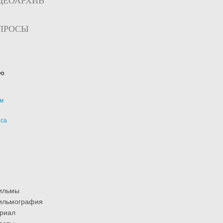
ДЕОАРХИВ
ПРОСЫ
ю
м
р
иса
ильмы
ильмография
риал