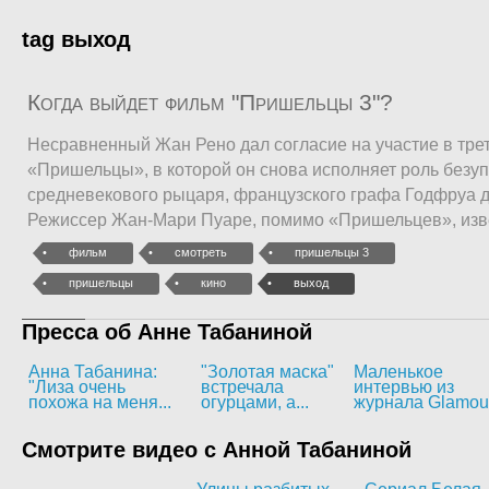
tag выход
Когда выйдет фильм "Пришельцы 3"?
Несравненный Жан Рено дал согласие на участие в тре
«Пришельцы», в которой он снова исполняет роль безу
средневекового рыцаря, французского графа Годфруа 
Режиссер Жан-Мари Пуаре, помимо «Пришельцев», изв
фильм
смотреть
пришельцы 3
пришельцы
кино
выход
Пресса об Анне Табаниной
Анна Табанина:
"Золотая маска"
Маленькое
"Лиза очень
встречала
интервью из
похожа на меня...
огурцами, а...
журнала Glamou
Смотрите видео с Анной Табаниной