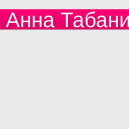
Анна Табан