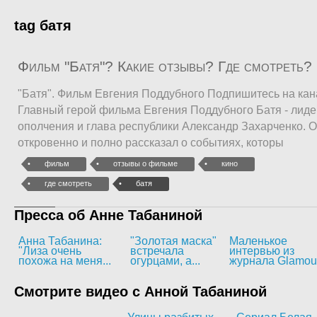
tag батя
Фильм "Батя"? Какие отзывы? Где смотреть?
"Батя". Фильм Евгения Поддубного Подпишитесь на кан
Главный герой фильма Евгения Поддубного Батя - лиде
ополчения и глава республики Александр Захарченко. 
откровенно и полно рассказал о событиях, которы
фильм
отзывы о фильме
кино
где смотреть
батя
Пресса об Анне Табаниной
Анна Табанина:
"Золотая маска"
Маленькое
"Лиза очень
встречала
интервью из
похожа на меня...
огурцами, а...
журнала Glamou
Смотрите видео с Анной Табаниной