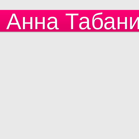
Анна Табан