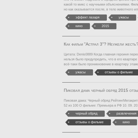
какой то микс с научными объяснениями. Фил
но как оказывается после, в тело животного ил
эффект лазаря
ужасы
кино
2015
Как фильм "Астрал 3"? Неужели жесть
Цитата: Denis0889 Когда главная героиня пере
нельзя было предупредить, что в его квартире
всё-таки было проникновение в квартиру этаж
ужасы
отзывы о фильме
Пиковая дама черный обряд 2015 отз
Пиковая дама: Черный обряд РейтингМегакрити
52 из 100 О фильме: Премьера в РФ 10. 09. 20
черный обряд
развлечения
отзывы о фильме
кино