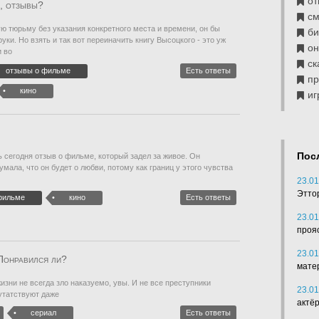
от
я, отзывы?
см
ю тюрьму без указания конкретного места и времени, он бы
б
уки. Но взять и так вот переиначить книгу Высоцкого - это уж
он
 во
ск
отзывы о фильме
Есть ответы
п
кино
иг
Пос
 сегодня отзыв о фильме, который задел за живое. Он
думала, что он будет о любви, потому как границ у этого чувства
23.01
Этто
фильме
кино
Есть ответы
23.01
проя
23.01
 Понравился ли?
мате
изни не всегда зло наказуемо, увы. И не все преступники
23.01
утатствуют даже
актё
сериал
Есть ответы