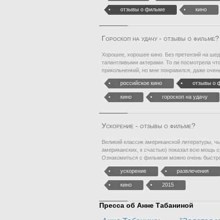
отзывы о фильме
кино
Гороскоп на удачу - отзывы о фильме?
Хорошее, хорошее кино. Без претензий на шед
талантливыми актерами. То ли посмотрела что
прикольненкий, но мне понравился, даже очен
российское кино
отзывы о 
кино
гороскоп на удачу
Ускорение - отзывы о фильме?
Великий классик американской литературы, чь
американских, к счастью) показал всю мощь с
Ознакомиться с фильмом можно очень быстро
ускорение
развлечения
кино
2015
Пресса об Анне Табаниной