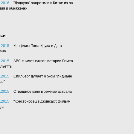
.2016
"Дэдпула" запретили в Китае из-за
лия и обнаженки
тьи
.2015
Конфликт Тома Круза и Дага
ана
.2015
АВС снимет сиквел истории Ромео
ульетты
.2015
Спилберг думает о 5-ом "Индиане
се"
.2015
Страшное кино в режиме астрала
.2015
"Крестоносец в джинсах": фильм-
нда