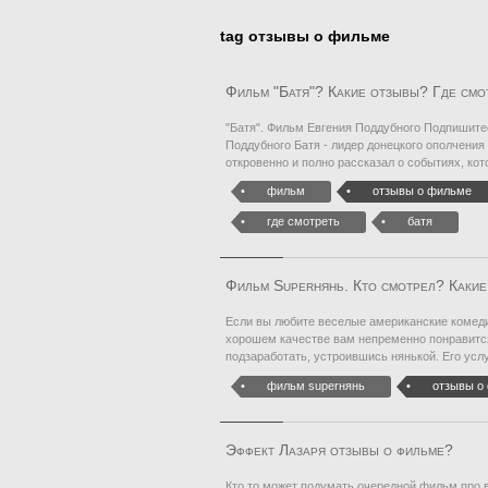
tag отзывы о фильме
Фильм "Батя"? Какие отзывы? Где смо
"Батя". Фильм Евгения Поддубного Подпишите
Поддубного Батя - лидер донецкого ополчения
откровенно и полно рассказал о событиях, ко
фильм
отзывы о фильме
где смотреть
батя
Фильм Superнянь. Кто смотрел? Каки
Если вы любите веселые американские комеди
хорошем качестве вам непременно понравится
подзаработать, устроившись нянькой. Его ус
фильм superнянь
отзывы о
Эффект Лазаря отзывы о фильме?
Кто то может подумать очередной фильм про в