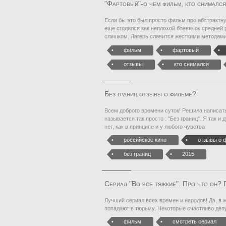
"Фартовый"-о чем фильм, кто снималс
Если бы это был просто фильм про абстрактну
еще сгодился как неплохой боевичок средней р
слишком. Лагерь славится жесткими методами
фильм
фартовый
отзывы
кто снимался
Без границ отзывы о фильме?
Всем доброго времени суток! Решила написать
называется так просто : "Без границ". Я так и 
нет, как в принципе и у любого чувства
российское кино
отзывы о 
без границ
2015
Сериал "Во все тяжкие". Про что он?
Лучший сериал всех времен и народов! Да, в ж
попадают в тюрьму. Некоторые счастливо деп
фильм
смотреть сериал