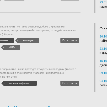
23.01
наси
евральность, но такое родное и доброе с красивыми,
Ста
 искала, легкую комедию без заморочек, то ли действительно
ь :) Хороше
26.10
фильме
комедия
Есть ответы
Лайм
2015
23.10
и Дж
15.10
Джон
ё творчество нынче проходят студенты в колледжах (только в
09.10
воего гения в этом воистину адском кинополотнище.
, но при этом
04.10
отзывы о фильме
Есть ответы
леге