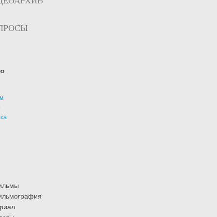
ДЕОАРХИВ
ПРОСЫ
ю
м
р
иса
ильмы
ильмография
риал