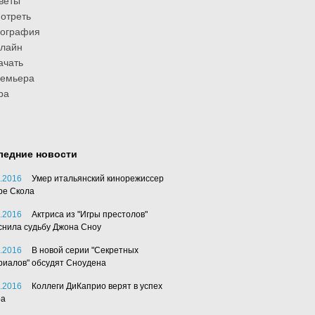
веты
отреть
иография
лайн
ачать
ремьера
ра
ледние новости
.2016
Умер итальянский кинорежиссер
ре Скола
.2016
Актриса из "Игры престолов"
снила судьбу Джона Сноу
.2016
В новой серии "Секретных
риалов" обсудят Сноудена
.2016
Коллеги ДиКаприо верят в успех
ра