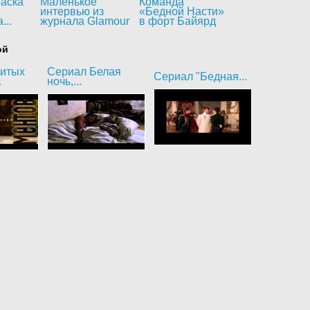
аска"
Маленькое
Команда
интервью из
«Бедной Насти»
...
журнала Glamour
в форт Байярд
ой
битых
Сериал Белая
Сериал "Бедная...
.
ночь,...