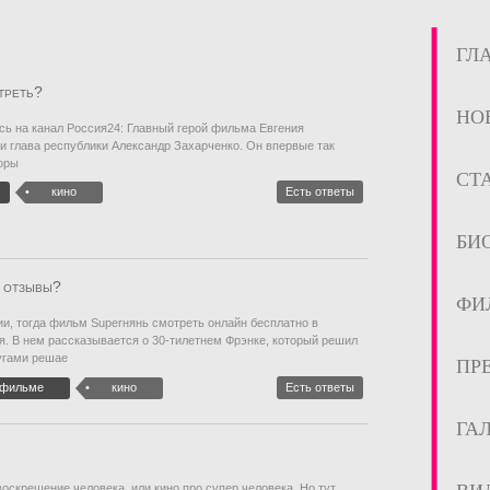
ГЛ
треть?
НО
сь на канал Россия24: Главный герой фильма Евгения
 и глава республики Александр Захарченко. Он впервые так
торы
СТ
кино
Есть ответы
БИ
е отзывы?
ФИ
и, тогда фильм Superнянь смотреть онлайн бесплатно в
. В нем рассказывается о 30-тилетнем Фрэнке, который решил
лугами решае
ПР
 фильме
кино
Есть ответы
ГА
оскрешение человека, или кино про супер человека. Но тут