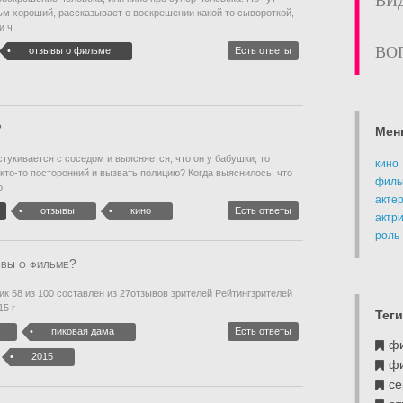
ВИ
ьм хороший, рассказывает о воскрешении какой то сывороткой,
и ч
ВО
отзывы о фильме
Есть ответы
?
Мен
стукивается с соседом и выясняется, что он у бабушки, то
кино
 кто-то посторонний и вызвать полицию? Когда выяснилось, что
филь
о
акте
отзывы
кино
Есть ответы
актр
роль
ывы о фильме?
к 58 из 100 составлен из 27отзывов зрителей Рейтингзрителей
15 г
Теги
пиковая дама
Есть ответы
ф
2015
ф
се