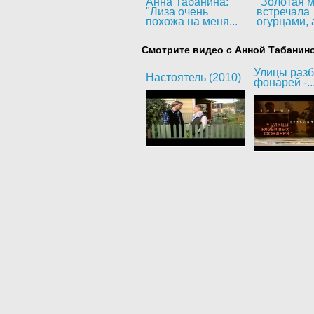
Анна Табанина:
"Золотая м
"Лиза очень
встречала
похожа на меня...
огурцами, а
Смотрите видео с Анной Табанин
Улицы раз
Настоятель (2010)
фонарей -..