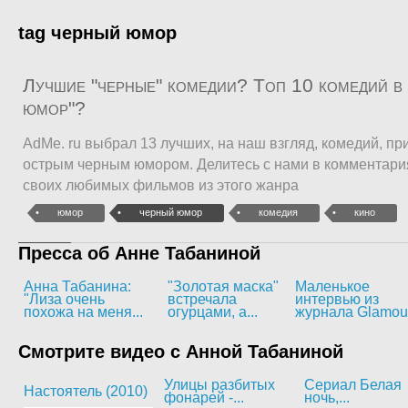
tag черный юмор
Лучшие "черные" комедии? Топ 10 комедий в
юмор"?
AdMe. ru выбрал 13 лучших, на наш взгляд, комедий, п
острым черным юмором. Делитесь с нами в комментари
своих любимых фильмов из этого жанра
юмор
черный юмор
комедия
кино
Пресса об Анне Табаниной
Анна Табанина:
"Золотая маска"
Маленькое
"Лиза очень
встречала
интервью из
похожа на меня...
огурцами, а...
журнала Glamou
Смотрите видео с Анной Табаниной
Улицы разбитых
Сериал Белая
Настоятель (2010)
фонарей -...
ночь,...