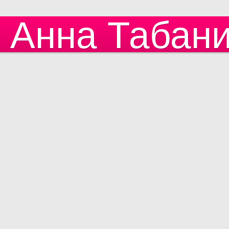
Анна Табан