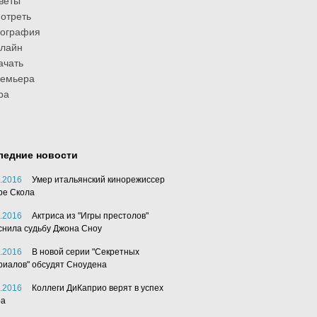
веты
отреть
иография
лайн
ачать
ремьера
ра
ледние новости
.2016
Умер итальянский кинорежиссер
ре Скола
.2016
Актриса из "Игры престолов"
снила судьбу Джона Сноу
.2016
В новой серии "Секретных
риалов" обсудят Сноудена
.2016
Коллеги ДиКаприо верят в успех
ра