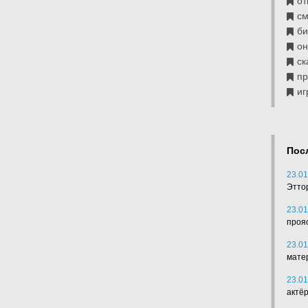
от
см
б
он
ск
п
иг
Пос
23.01
Этто
23.01
проя
23.01
мате
23.01
актё