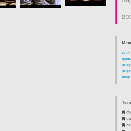
ВИ
ВО
Мен
кино
филь
акте
актр
роль
Теги
ф
ф
се