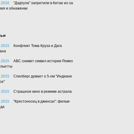
.2016
"Дэдпула" запретили в Китае из-за
лия и обнаженки
тьи
.2015
Конфликт Тома Круза и Дага
ана
.2015
АВС снимет сиквел истории Ромео
ульетты
.2015
Спилберг думает о 5-ом "Индиане
се"
.2015
Страшное кино в режиме астрала
.2015
"Крестоносец в джинсах": фильм-
нда