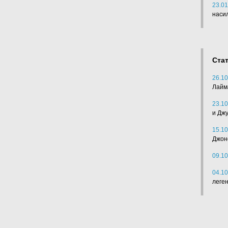
23.01
наси
Ста
26.10
Лайм
23.10
и Дж
15.10
Джон
09.10
04.10
леге