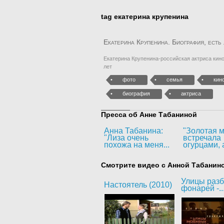
tag екатерина крупенина
Екатерина Крупенина. Биография, есть
Екатерина Крупенина-российская актриса кино
лет
фото
семья
кин
биография
актриса
Пресса об Анне Табаниной
Анна Табанина:
"Золотая м
"Лиза очень
встречала
похожа на меня...
огурцами, а
Смотрите видео с Анной Табанин
Улицы раз
Настоятель (2010)
фонарей -..