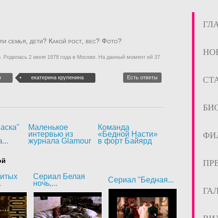
ГЛ
 ли семья, дети? Какой рост, вес? Фото?
НО
. Родилась 2 июля 1978 года в Москве. На данный момент ей 37
о
екатерина крупенина
Есть ответы
СТ
БИ
аска"
Маленькое
Команда
интервью из
«Бедной Насти»
ФИ
...
журнала Glamour
в форт Байярд
ой
ПР
битых
Сериал Белая
Сериал "Бедная...
.
ночь,...
ГА