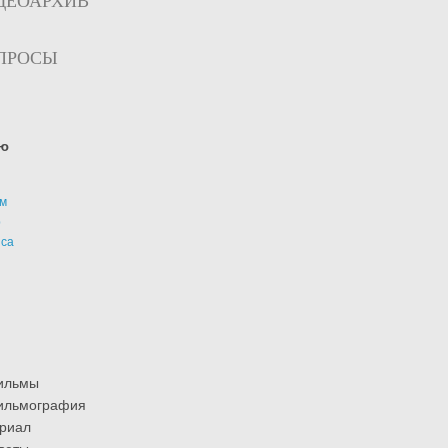
ДЕОАРХИВ
ПРОСЫ
ю
м
р
иса
ильмы
ильмография
риал