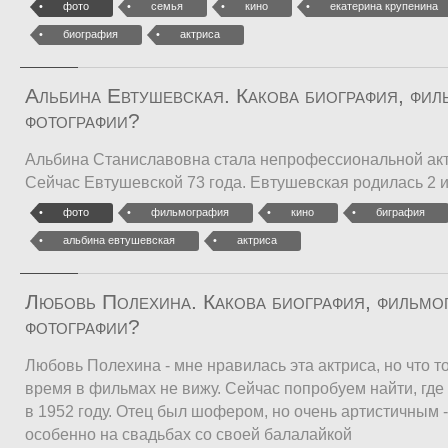
фото
семья
кино
екатерина крупенина
биография
актриса
Альбина Евтушевская. Какова биография, фил
фотографии?
Альбина Станиславовна стала непрофессиональной актр
Сейчас Евтушевской 73 года. Евтушевская родилась 2 
фото
фильмография
кино
биграфия
альбина евтушевская
актриса
Любовь Полехина. Какова биография, фильмо
фотографии?
Любовь Полехина - мне нравилась эта актриса, но что т
время в фильмах не вижу. Сейчас попробуем найти, где
в 1952 году. Отец был шофером, но очень артистичным -
особенно на свадьбах со своей балалайкой