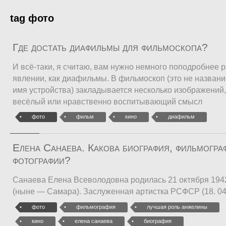
tag фото
Где достать диафильмы для фильмоскопа?
И всё-таки, я считаю, вам нужно немного поподробнее р
явлении, как диафильмы. В фильмоскоп (это не названи
имя устройства) закладывается несколько изображений,
весёлый или нравственно воспитывающий смысл
фото
фильм
кино
диафильм
Елена Санаева. Какова биография, фильмогра
фотографии?
Санаева Елена Всеволодовна родилась 21 октября 194
(ныне — Самара). Заслуженная артистка РСФСР (18. 0
фото
фильмография
лучшая роль анжелины
кино
елена санаева
биография