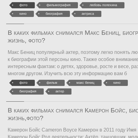
фото
фильмография
любовь полехина
кино
биография
актриса
В каких фильмах снимался Макс Бениц, биогр
жизнь, фото?
Макс Бениц популярный актер, поэтому легко понять л
к биографии этой персоны кино. Также особое внимани
интересным фактам: о детях, здоровье, росте и весе, ра
многом другом. Изучить всю эту информацию вам б
фото
фильм
макс бениц
кино
биография
актер
В каких фильмах снимался Камерон Бойс, био
жизнь,фото?
Камерон Бойс Cameron Boyce Камерон в 2011 году Имя
Камерон Бойс Род деятельности: Актёр, танцовщик, мод