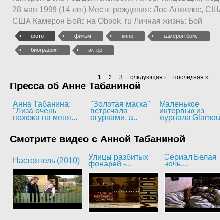
28 мая 1999 (14 лет) Место рождения: Лос-Анжелес, СШ
США Камерон Бойс на Obook. ru Личная жизнь: Бой
фото
фильм
кино
камерон бойс
биография
актер
1
2
3
следующая ›
последняя »
Пресса об Анне Табаниной
Анна Табанина:
"Золотая маска"
Маленькое
"Лиза очень
встречала
интервью из
похожа на меня...
огурцами, а...
журнала Glamou
Смотрите видео с Анной Табаниной
Улицы разбитых
Сериал Белая
Настоятель (2010)
фонарей -...
ночь,...