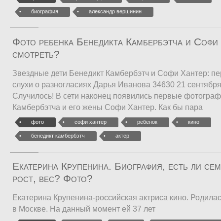
биография
александр вершинин
Фото ребенка Бенедикта Камбербэтча и Софи
смотреть?
Звездные дети Бенедикт Камбербэтч и Софи Хантер: пе
слухи о разногласиях Дарья Иванова 34630 21 сентября
Случилось! В сети наконец появились первые фотогра
Камбербэтча и его жены Софи Хантер. Как бы пара
фото
софи хантер
ребенок
кино
бенедикт камбербэтч
актер
Екатерина Крупенина. Биография, есть ли сем
рост, вес? Фото?
Екатерина Крупенина-российская актриса кино. Родилас
в Москве. На данный момент ей 37 лет