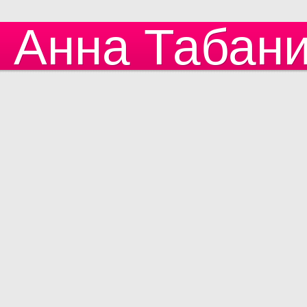
Анна Табан