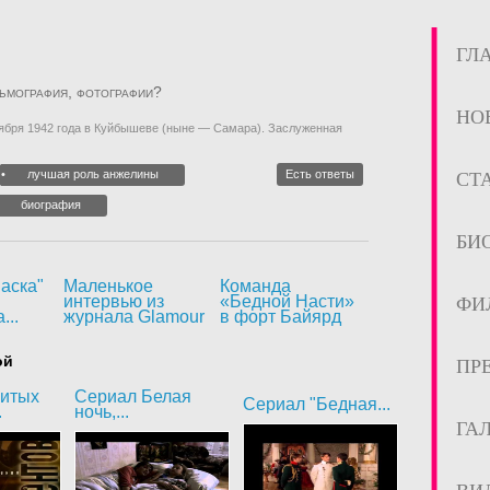
ГЛ
льмография, фотографии?
НО
ября 1942 года в Куйбышеве (ныне — Самара). Заслуженная
лучшая роль анжелины
Есть ответы
СТ
биография
БИ
аска"
Маленькое
Команда
интервью из
«Бедной Насти»
ФИ
...
журнала Glamour
в форт Байярд
ой
ПР
битых
Сериал Белая
Сериал "Бедная...
.
ночь,...
ГА