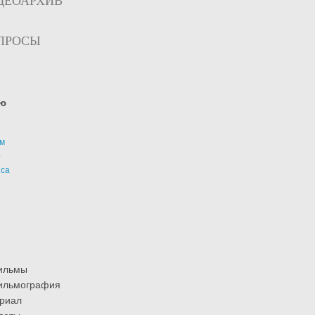
ДЕОАРХИВ
ПРОСЫ
ю
м
р
иса
ильмы
ильмография
риал