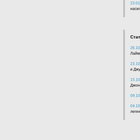
23.01
наси
Ста
26.10
Лайм
23.10
и Дж
15.10
Джон
09.10
04.10
леге