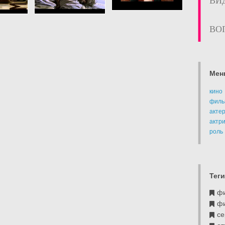
ВИ
ВО
Мен
кино
филь
акте
актр
роль
Теги
ф
ф
се