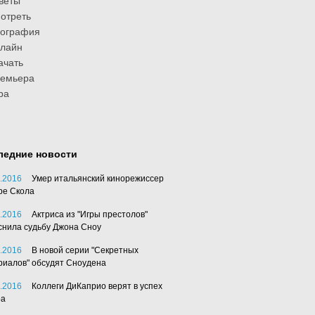
веты
отреть
иография
лайн
ачать
ремьера
ра
ледние новости
.2016
Умер итальянский кинорежиссер
ре Скола
.2016
Актриса из "Игры престолов"
снила судьбу Джона Сноу
.2016
В новой серии "Секретных
риалов" обсудят Сноудена
.2016
Коллеги ДиКаприо верят в успех
ра