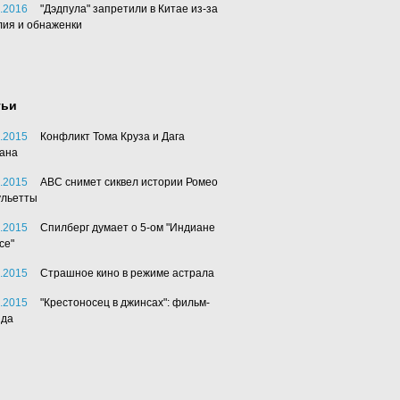
.2016
"Дэдпула" запретили в Китае из-за
лия и обнаженки
тьи
.2015
Конфликт Тома Круза и Дага
ана
.2015
АВС снимет сиквел истории Ромео
ульетты
.2015
Спилберг думает о 5-ом "Индиане
се"
.2015
Страшное кино в режиме астрала
.2015
"Крестоносец в джинсах": фильм-
нда