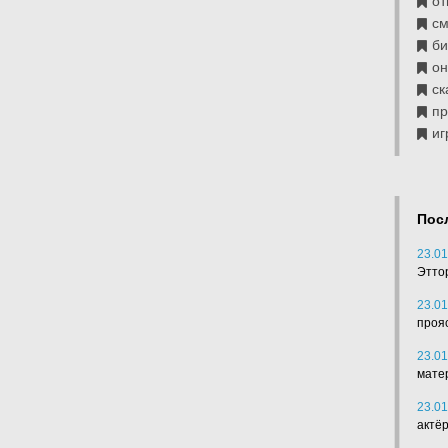
от
см
б
он
ск
п
иг
Пос
23.01
Этто
23.01
проя
23.01
мате
23.01
актё