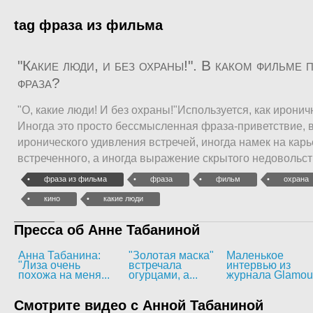
tag фраза из фильма
"Какие люди, и без охраны!". В каком фильме 
фраза?
"О, какие люди! И без охраны!"Используется, как иронич
Иногда это просто бессмысленная фраза-приветствие,
иронического удивления встречей, иногда намек на кар
встреченного, а иногда выражение скрытого недовольс
фраза из фильма
фраза
фильм
охрана
кино
какие люди
Пресса об Анне Табаниной
Анна Табанина:
"Золотая маска"
Маленькое
"Лиза очень
встречала
интервью из
похожа на меня...
огурцами, а...
журнала Glamou
Смотрите видео с Анной Табаниной