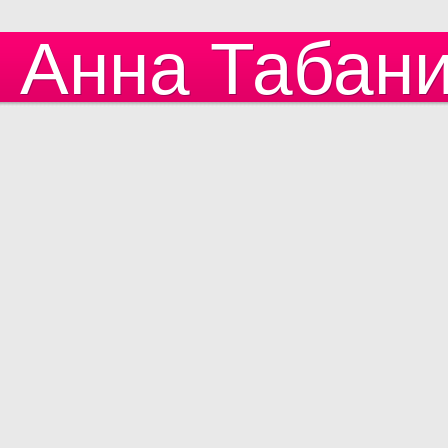
Анна Табан