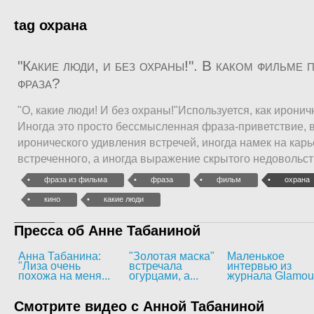
tag охрана
"Какие люди, и без охраны!". В каком фильме 
фраза?
"О, какие люди! И без охраны!"Используется, как иронич
Иногда это просто бессмысленная фраза-приветствие,
иронического удивления встречей, иногда намек на кар
встреченного, а иногда выражение скрытого недовольс
фраза из фильма
фраза
фильм
охрана
кино
какие люди
Пресса об Анне Табаниной
Анна Табанина:
"Золотая маска"
Маленькое
"Лиза очень
встречала
интервью из
похожа на меня...
огурцами, а...
журнала Glamou
Смотрите видео с Анной Табаниной