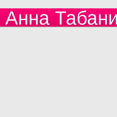
Анна Табан